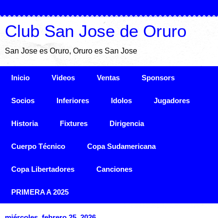
Club San Jose de Oruro
San Jose es Oruro, Oruro es San Jose
Inicio
Videos
Ventas
Sponsors
Socios
Inferiores
Idolos
Jugadores
Historia
Fixtures
Dirigencia
Cuerpo Técnico
Copa Sudamericana
Copa Libertadores
Canciones
PRIMERA A 2025
miércoles, febrero 25, 2026