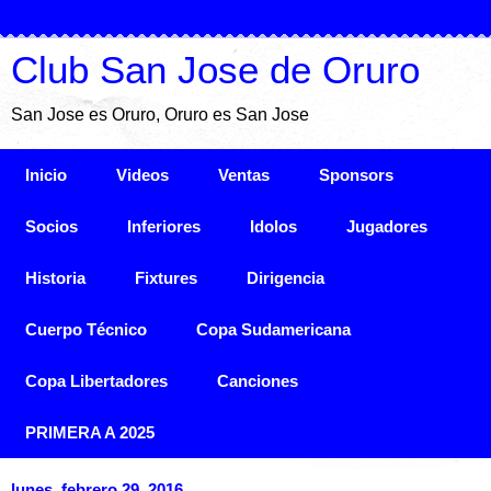
Club San Jose de Oruro
San Jose es Oruro, Oruro es San Jose
Inicio
Videos
Ventas
Sponsors
Socios
Inferiores
Idolos
Jugadores
Historia
Fixtures
Dirigencia
Cuerpo Técnico
Copa Sudamericana
Copa Libertadores
Canciones
PRIMERA A 2025
lunes, febrero 29, 2016