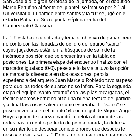
San José dio la gran sorpresa de la jornada, en el debut de
Marco Ferrufino al frente del plantel, se impuso por 2-1 al
Universitario. El partido entre santos y la “U” se jugó en el
estadio Patria de Sucre por la séptima fecha del
Campeonato Clausura.
La “U” estaba concentrada y tenía el objetivo de ganar, pero
no contó con las llegadas de peligro del equipo “santo”
cuyos jugadores están en la búsqueda de salir de la
incómoda posición que se encuentran en la tabla de
posiciones. La primera etapa del encuentro finalizó con el
marcador igualado (0-0), pese a ello la visita tuvo la opción
de marcar la diferencia en dos ocasiones, pero la
experiencia del arquero Juan Marcelo Robledo tuvo su peso
para que las redes de su arco no se inflen. Para la segunda
etapa el equipo “santo retornó” con las pilas recargadas, el
técnico Marcos Ferrufino hizo una buena lectura del partido
y al final las cosas salieron como esperaba. El “santo” se
puso en ventaja en el minuto 54 con un gol de Miguel Ángel
Hoyos quien de cabeza mandó la pelota al fondo de las
redes tras un centro perfecto de pelota parada, la defensa
en su intento de despejar comete errores que después le
pesó y en su casa. La “U” no tardó en reaccionar rearmó sus