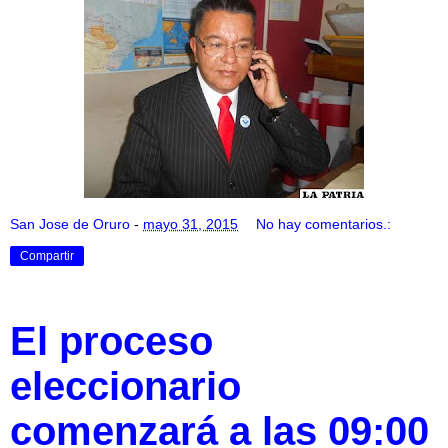
San Jose de Oruro
-
mayo 31, 2015
No hay comentarios.:
Compartir
El proceso
eleccionario
comenzará a las 09:00