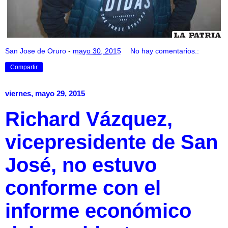
San Jose de Oruro
-
mayo 30, 2015
No hay comentarios.:
Compartir
viernes, mayo 29, 2015
Richard Vázquez,
vicepresidente de San
José, no estuvo
conforme con el
informe económico