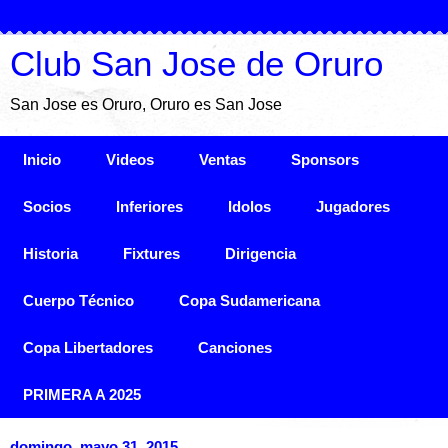
Club San Jose de Oruro
San Jose es Oruro, Oruro es San Jose
Inicio
Videos
Ventas
Sponsors
Socios
Inferiores
Idolos
Jugadores
Historia
Fixtures
Dirigencia
Cuerpo Técnico
Copa Sudamericana
Copa Libertadores
Canciones
PRIMERA A 2025
domingo, mayo 31, 2015