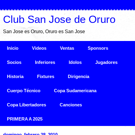
Club San Jose de Oruro
San Jose es Oruro, Oruro es San Jose
Inicio
Videos
Ventas
Sponsors
Socios
Inferiores
Idolos
Jugadores
Historia
Fixtures
Dirigencia
Cuerpo Técnico
Copa Sudamericana
Copa Libertadores
Canciones
PRIMERA A 2025
domingo, febrero 28, 2010