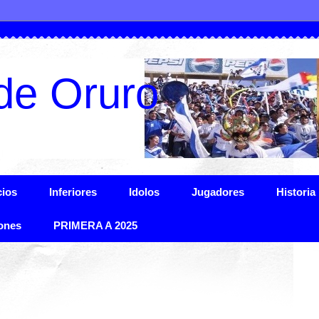
de Oruro
ios
Inferiores
Idolos
Jugadores
Historia
ones
PRIMERA A 2025