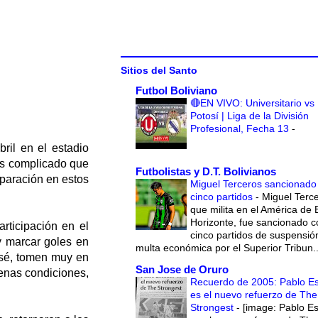
Sitios del Santo
Futbol Boliviano
🔴EN VIVO: Universitario vs
Potosí | Liga de la División
Profesional, Fecha 13
-
ril en el estadio
más complicado que
Futbolistas y D.T. Bolivianos
eparación en estos
Miguel Terceros sancionado
cinco partidos
-
Miguel Terce
que milita en el América de 
Horizonte, fue sancionado c
rticipación en el
cinco partidos de suspensió
y marcar goles en
multa económica por el Superior Tribun..
osé, tomen muy en
San Jose de Oruro
uenas condiciones,
Recuerdo de 2005: Pablo E
es el nuevo refuerzo de The
Strongest
-
[image: Pablo E