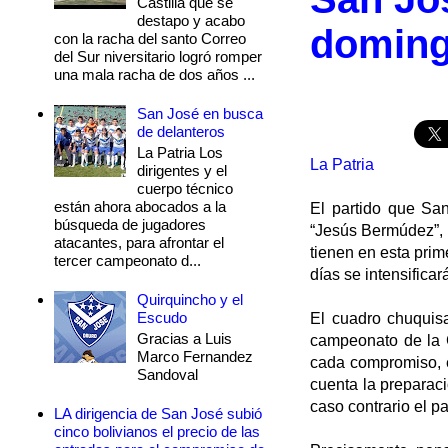
Castilla que se
destapo y acabo
doming
con la racha del santo Correo
del Sur niversitario logró romper
una mala racha de dos años ...
San José en busca
de delanteros
La Patria Los
La Patria
dirigentes y el
cuerpo técnico
están ahora abocados a la
El partido que San
búsqueda de jugadores
“Jesús Bermúdez”, 
atacantes, para afrontar el
tienen en esta prim
tercer campeonato d...
días se intensificará
Quirquincho y el
Escudo
El cuadro chuquis
Gracias a Luis
campeonato de la C
Marco Fernandez
cada compromiso, e
Sandoval
cuenta la preparac
caso contrario el p
LA dirigencia de San José subió
cinco bolivianos el precio de las