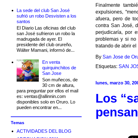
Finalmente tambié
La sede del club San José
expulsiones, “men
sufrió un robo Desvisten a los
afuera, pero de t
santos
contra San José, 
El Diario Las oficinas del club
perjudicaría, por
san José sufrieron un robo la
madrugada de ayer. El
problemas y si no 
presidente del club orureño,
tratando de abrir e
Wálter Mamani, informó de...
By
San Jose de Or
En venta
Etiquetas:
SAN JO
quirquinchitos de
San Jose
Son muñecos, de
lunes, marzo 30, 20
30 cm de altura,
para preguntar por ellos el mail
Los “s
es: ventas@allinnin.com
disponibles solo en Oruro. Lo
pueden encontrar en...
pensan
Temas
ACTIVIDADES DEL BLOG