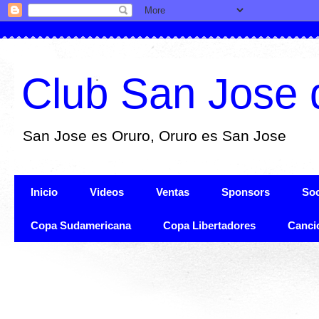
Club San Jose 
San Jose es Oruro, Oruro es San Jose
Inicio
Videos
Ventas
Sponsors
Soc
Copa Sudamericana
Copa Libertadores
Canci