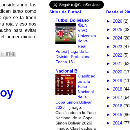
considerando las
udican tanto como
Sitios de Futbol
Desde el 200
 que se la traen
Futbol Boliviano
►
2026
(2)
a roja y eso nos
🔴EN
►
2025
(38
ucho para evitar
VIVO:
Universita
el primer minuto,
►
2024
(28
rio vs
Real
►
2023
(47
Potosí | Liga de la
►
2022
(5)
División Profesional,
Fecha 13
-
►
2021
(62
Nacional B
►
2020
(17
Clasificad
►
2019
(11
os a la
Fase
hoy
►
2018
(44
Nacional
de la
►
2017
(64
Copa Simon Bolivar
►
2016
(70
2026
-
[image:
Clasificados a la Fase
►
2015
(86
Nacional de la Copa
►
2014
(77
Simon Bolivar 2026]
[image: Clasificados a