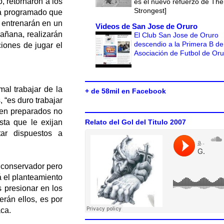
, retornaron a los
es el nuevo refuerzo de The
Strongest]
tá programado que
s entrenarán en un
Videos de San Jose de Oruro
mañana, realizarán
El Club San Jose de Oruro
descendio a la Primera B de
ciones de jugar el
Asociación de Futbol de Or
al trabajar de la
+ de 58mil en Facebook
 “es duro trabajar
ien preparados no
ta que le exijan
Relato del Gol del Titulo 2007
ar dispuestos a
o conservador pero
á el planteamiento
s presionar en los
rán ellos, es por
aca.