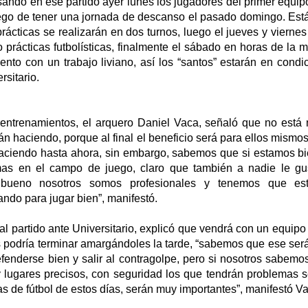
ndo en ese partido ayer lunes los jugadores del primer equipo
ego de tener una jornada de descanso el pasado domingo. Es
ácticas se realizarán en dos turnos, luego el jueves y vierne
 prácticas futbolísticas, finalmente el sábado en horas de la 
ento con un trabajo liviano, así los “santos” estarán en condi
sitario.
 entrenamientos, el arquero Daniel Vaca, señaló que no está m
án haciendo, porque al final el beneficio será para ellos mismos,
aciendo hasta ahora, sin embargo, sabemos que si estamos b
as en el campo de juego, claro que también a nadie le gus
bueno nosotros somos profesionales y tenemos que est
jando para jugar bien”, manifestó.
al partido ante Universitario, explicó que vendrá con un equip
s podría terminar amargándoles la tarde, “sabemos que ese ser
efenderse bien y salir al contragolpe, pero si nosotros sabemo
lugares precisos, con seguridad los que tendrán problemas se
as de fútbol de estos días, serán muy importantes”, manifestó V