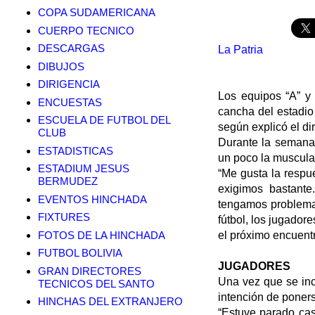
COPA SUDAMERICANA
CUERPO TECNICO
DESCARGAS
La Patria
DIBUJOS
DIRIGENCIA
Los equipos “A” y 
ENCUESTAS
cancha del estadio 
ESCUELA DE FUTBOL DEL
según explicó el di
CLUB
Durante la semana l
ESTADISTICAS
un poco la musculat
ESTADIUM JESUS
“Me gusta la respue
BERMUDEZ
exigimos bastante
EVENTOS HINCHADA
tengamos problemas
FIXTURES
fútbol, los jugador
FOTOS DE LA HINCHADA
el próximo encuentr
FUTBOL BOLIVIA
JUGADORES
GRAN DIRECTORES
Una vez que se inco
TECNICOS DEL SANTO
intención de ponerse
HINCHAS DEL EXTRANJERO
“Estuve parado casi