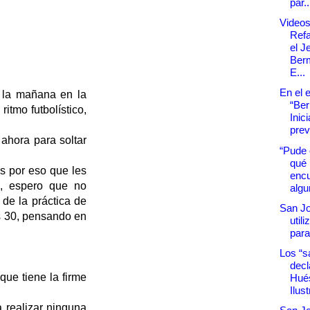
par..
Videos
Refa
el J
Berm
E...
En el 
r la mañana en la
“Be
itmo futbolístico,
Inic
prev
 ahora para soltar
“Pude 
qué 
es por eso que les
encu
s, espero que no
algu
de la práctica de
San Jo
es 30, pensando en
utili
para 
Los “s
decl
que tiene la firme
Hué
Ilust
a realizar ninguna