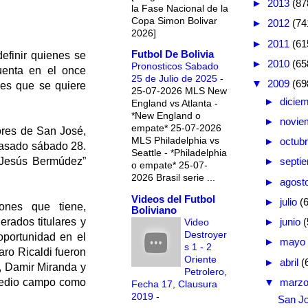
►
2013
(87
la Fase Nacional de la
Copa Simon Bolivar
►
2012
(74
2026]
►
2011
(61
Futbol De Bolivia
efinir quienes se
►
2010
(65
Pronosticos Sabado
uenta en el once
25 de Julio de 2025
-
▼
2009
(69
 es que se quiere
25-07-2026 MLS New
►
dicie
England vs Atlanta -
*New England o
►
novie
empate* 25-07-2026
ores de San José,
MLS Philadelphia vs
►
octub
pasado sábado 28.
Seattle - *Philadelphia
 “Jesús Bermúdez”
►
septi
o empate* 25-07-
2026 Brasil serie ...
►
agost
Videos del Futbol
►
julio
(
iones que tiene,
Boliviano
►
junio
(
rados titulares y
Video
Destroyer
oportunidad en el
►
mayo
s 1 - 2
aro Ricaldi fueron
Oriente
►
abril
(
s, Damir Miranda y
Petrolero,
▼
marz
 medio campo como
Fecha 17, Clausura
2019
-
San Jo