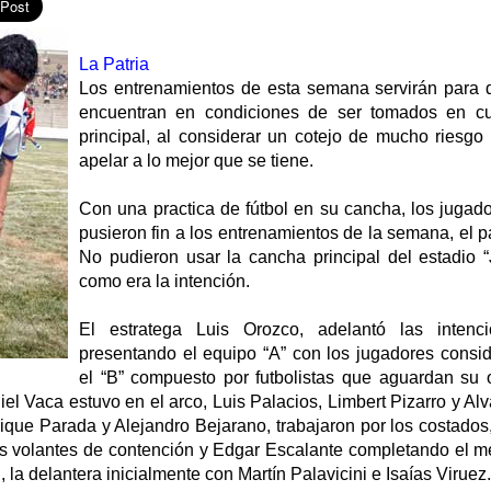
La Patria
Los entrenamientos de esta semana servirán para d
encuentran en condiciones de ser tomados en c
principal, al considerar un cotejo de mucho riesgo
apelar a lo mejor que se tiene.
Con una practica de fútbol en su cancha, los jugad
pusieron fin a los entrenamientos de la semana, el 
No pudieron usar la cancha principal del estadio
como era la intención.
El estratega Luis Orozco, adelantó las intenc
presentando el equipo “A” con los jugadores conside
el “B” compuesto por futbolistas que aguardan su 
iel Vaca estuvo en el arco, Luis Palacios, Limbert Pizarro y Alv
rique Parada y Alejandro Bejarano, trabajaron por los costado
os volantes de contención y Edgar Escalante completando el
 la delantera inicialmente con Martín Palavicini e Isaías Viruez.