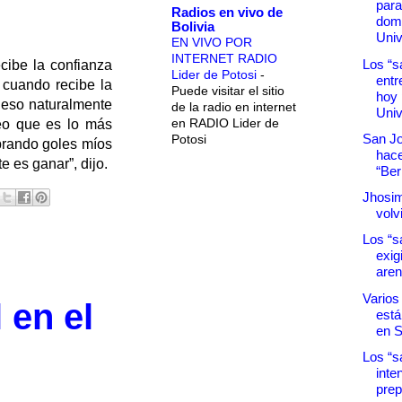
para
Radios en vivo de
dom
Bolivia
Univ
EN VIVO POR
INTERNET RADIO
Los “s
ecibe la confianza
Lider de Potosi
-
entr
o cuando recibe la
Puede visitar el sitio
hoy
 eso naturalmente
de la radio en internet
Univ
en RADIO Lider de
eo que es lo más
San Jo
Potosi
ebrando goles míos
hace
e es ganar”, dijo.
“Be
Jhosi
volv
Los “s
exig
aren
Varios 
 en el
está
en 
Los “s
inte
prep