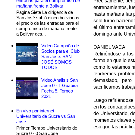
entradas para el compromiso de
Precisamente, pensa
mañana frente a Bolívar
entrenamientos, lu
Pagina Siete La dirigencia de
hasta mañana las pr
San José subió cinco bolivianos
solo turno haciendo
el precio de las entradas para el
el último entrenami
compromiso de mañana frente
a Bolívar des...
domingo ante Univer
Video Campaña de
DANIEL VACA
Socios para el Club
Refiriéndose a los
San Jose: SAN
forma en que lo est
JOSÉ SOMOS
como lo estamos h
TODOS
tendremos problem
Video Analisis San
demasiado, pero 
Jose 0 - 1 Guabira
sacrificarnos traba
Fecha 5, Torneo
2021
Luego refiriéndose 
en los contragolpe
En vivo por internet
de Universitario, d
Universitario de Sucre vs San
momentos claves y 
Jose
eso que las práctic
Primer Tiempo Universitario de
Sucre 0 - 0 San Jose