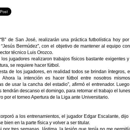
“B” de San José, realizarán una práctica futbolística hoy po
“Jesús Bermúdez”, con el objetivo de mantener al equipo con r
rector técnico Luis Orozco.
os jugadores realizaron trabajos físicos bastante exigentes y
ura, se requiere hacer fútbol.
sta de los jugadores, en realidad todos se brindan íntegros, 
. Ahora la intención es hacer fútbol entre nosotros mismo
 de usar la cancha del estadio”, afirmó el entrenador. Luego 
es tendrán descanso el domingo, para retomar el trabajo el lun
o por el torneo Apertura de la Liga ante Universitario.
rporó a los entrenamientos, el jugador Edgar Escalante, dijo 
 bien en la parte física y volver a ser titular.
 por tres semanas, lástima, la lesión que tenía no me permití