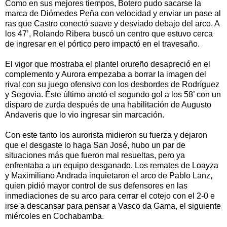
Como en sus mejores tiempos, Botero pudo sacarse la
marca de Diómedes Peña con velocidad y enviar un pase al
ras que Castro conectó suave y desviado debajo del arco. A
los 47’, Rolando Ribera buscó un centro que estuvo cerca
de ingresar en el pórtico pero impactó en el travesaño.
El vigor que mostraba el plantel orureño desapreció en el
complemento y Aurora empezaba a borrar la imagen del
rival con su juego ofensivo con los desbordes de Rodríguez
y Segovia. Éste último anotó el segundo gol a los 58’ con un
disparo de zurda después de una habilitación de Augusto
Andaveris que lo vio ingresar sin marcación.
Con este tanto los aurorista midieron su fuerza y dejaron
que el desgaste lo haga San José, hubo un par de
situaciones más que fueron mal resueltas, pero ya
enfrentaba a un equipo desganado. Los remates de Loayza
y Maximiliano Andrada inquietaron el arco de Pablo Lanz,
quien pidió mayor control de sus defensores en las
inmediaciones de su arco para cerrar el cotejo con el 2-0 e
irse a descansar para pensar a Vasco da Gama, el siguiente
miércoles en Cochabamba.