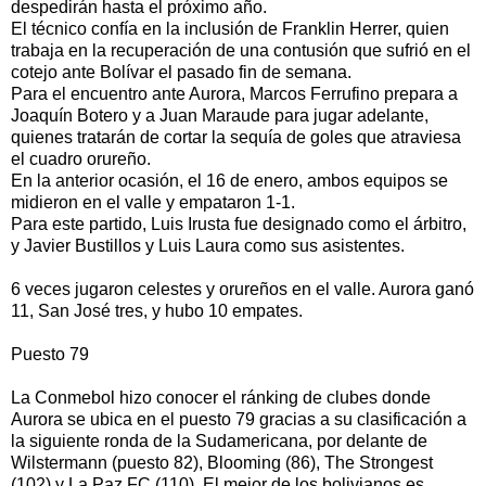
despedirán hasta el próximo año.
El técnico confía en la inclusión de Franklin Herrer, quien
trabaja en la recuperación de una contusión que sufrió en el
cotejo ante Bolívar el pasado fin de semana.
Para el encuentro ante Aurora, Marcos Ferrufino prepara a
Joaquín Botero y a Juan Maraude para jugar adelante,
quienes tratarán de cortar la sequía de goles que atraviesa
el cuadro orureño.
En la anterior ocasión, el 16 de enero, ambos equipos se
midieron en el valle y empataron 1-1.
Para este partido, Luis Irusta fue designado como el árbitro,
y Javier Bustillos y Luis Laura como sus asistentes.
6 veces jugaron celestes y orureños en el valle. Aurora ganó
11, San José tres, y hubo 10 empates.
Puesto 79
La Conmebol hizo conocer el ránking de clubes donde
Aurora se ubica en el puesto 79 gracias a su clasificación a
la siguiente ronda de la Sudamericana, por delante de
Wilstermann (puesto 82), Blooming (86), The Strongest
(102) y La Paz FC (110). El mejor de los bolivianos es