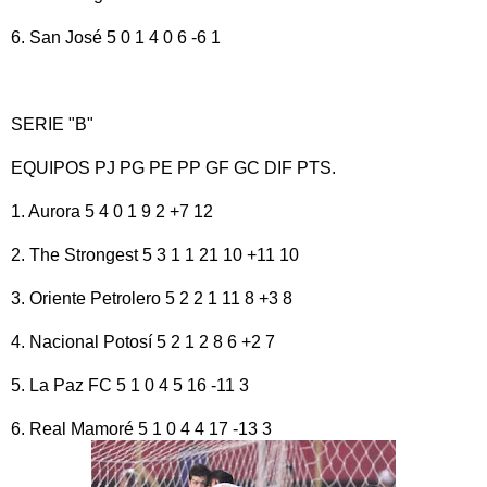
6. San José 5 0 1 4 0 6 -6 1
SERIE "B"
EQUIPOS PJ PG PE PP GF GC DIF PTS.
1. Aurora 5 4 0 1 9 2 +7 12
2. The Strongest 5 3 1 1 21 10 +11 10
3. Oriente Petrolero 5 2 2 1 11 8 +3 8
4. Nacional Potosí 5 2 1 2 8 6 +2 7
5. La Paz FC 5 1 0 4 5 16 -11 3
6. Real Mamoré 5 1 0 4 4 17 -13 3