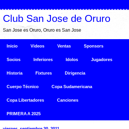
Club San Jose de Oruro
San Jose es Oruro, Oruro es San Jose
Inicio
Videos
Ventas
Sponsors
Socios
Inferiores
Idolos
Jugadores
Historia
Fixtures
Dirigencia
Cuerpo Técnico
Copa Sudamericana
Copa Libertadores
Canciones
PRIMERA A 2025
viernes, septiembre 30, 2011