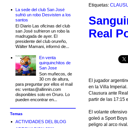
Etiquetas:
CLAUSU
La sede del club San José
sufrió un robo Desvisten a los
Sanguin
santos
El Diario Las oficinas del club
Real Po
san José sufrieron un robo la
madrugada de ayer. El
presidente del club orureño,
Wálter Mamani, informó de...
En venta
quirquinchitos de
San Jose
Son muñecos, de
30 cm de altura,
El jugador argentin
para preguntar por ellos el mail
en la Villa Imperia
es: ventas@allinnin.com
Clausura ante Real 
disponibles solo en Oruro. Lo
partir de las 17:15 
pueden encontrar en...
El volante ofensiv
Temas
goleó a Sport Boys 
ACTIVIDADES DEL BLOG
peligro al arco rival