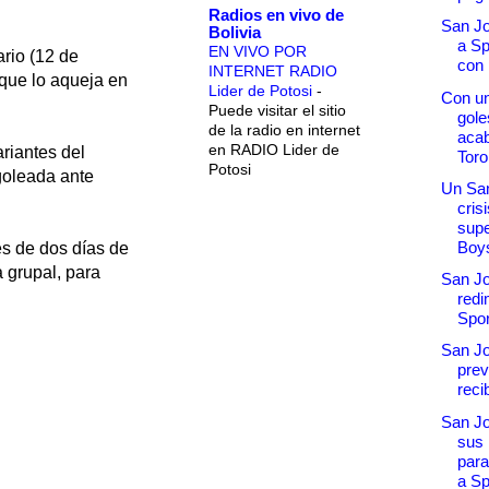
Radios en vivo de
San Jo
Bolivia
a Sp
EN VIVO POR
ario (12 de
con 
INTERNET RADIO
 que lo aqueja en
Lider de Potosi
-
Con un
Puede visitar el sitio
gole
de la radio en internet
acab
en RADIO Lider de
ariantes del
Toro 
Potosi
goleada ante
Un Sa
cris
supe
Boys
és de dos días de
a grupal, para
San J
redi
Spor
San J
prev
recib
San J
sus
para
a Sp