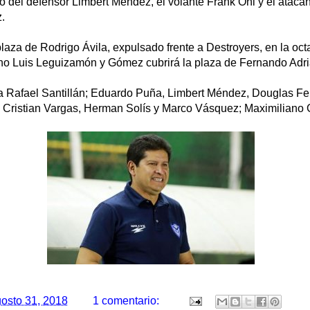
reso del defensor Limbert Méndez, el volante Frank Oni y el ataca
.
laza de Rodrigo Ávila, expulsado frente a Destroyers, en la oct
tino Luis Leguizamón y Gómez cubrirá la plaza de Fernando Adri
a Rafael Santillán; Eduardo Puña, Limbert Méndez, Douglas Fer
, Cristian Vargas, Herman Solís y Marco Vásquez; Maximilian
osto 31, 2018
1 comentario: