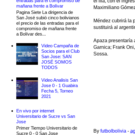
entradas para el compromiso de
el lila, con el ing
mañana frente a Bolívar
Maximiliano Gómez
Pagina Siete La dirigencia de
San José subió cinco bolivianos
Méndez cubrirá la p
el precio de las entradas para el
sustituirá al argen
compromiso de mañana frente
a Bolívar des...
Apaza presentaría 
Video Campaña de
Garnica; Frank Oni
Socios para el Club
Sossa.
San Jose: SAN
JOSÉ SOMOS
TODOS
Video Analisis San
Jose 0 - 1 Guabira
Fecha 5, Torneo
2021
En vivo por internet
Universitario de Sucre vs San
Jose
Primer Tiempo Universitario de
By
futbolbolivia
-
ag
Sucre 0 - 0 San Jose