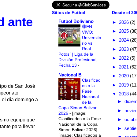
Sitios de Futbol
Desde el 200
d ante
Futbol Boliviano
►
2026
(2)
🔴EN
►
2025
(38
VIVO:
Universita
►
2024
(28
rio vs
Real
►
2023
(47
Potosí | Liga de la
►
2022
(5)
División Profesional,
Fecha 13
-
►
2021
(62
Nacional B
►
2020
(17
Clasificad
►
2019
(11
os a la
uipo de San José
Fase
ampeonato
▼
2018
(44
Nacional
á el día domingo a
►
dicie
de la
Copa Simon Bolivar
►
novie
2026
-
[image:
Clasificados a la Fase
►
octub
mismo equipo que
Nacional de la Copa
tante para llevar
►
septi
Simon Bolivar 2026]
[image: Clasificados a