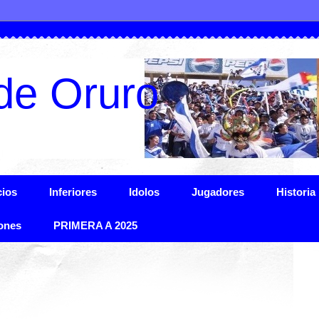
de Oruro
ios
Inferiores
Idolos
Jugadores
Historia
ones
PRIMERA A 2025