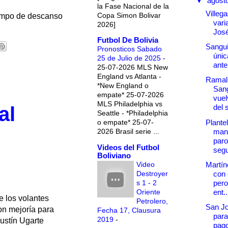
▼
agost
la Fase Nacional de la
Villega
Copa Simon Bolivar
iempo de descanso
vari
2026]
Jos
Futbol De Bolivia
Sanguin
Pronosticos Sabado
únic
25 de Julio de 2025
-
ante
25-07-2026 MLS New
England vs Atlanta -
Ramall
*New England o
Sang
empate* 25-07-2026
vuel
MLS Philadelphia vs
al
del 
Seattle - *Philadelphia
Plante
o empate* 25-07-
mant
2026 Brasil serie ...
paro
Videos del Futbol
segu
Boliviano
Video
Martín
Destroyer
con 
s 1 - 2
pero
Oriente
ent..
e los volantes
Petrolero,
San Jo
on mejoría para
Fecha 17, Clausura
para
2019
-
gustín Ugarte
pag