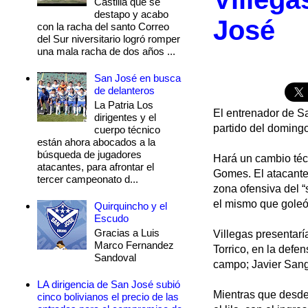
Castilla que se
destapo y acabo
José
con la racha del santo Correo
del Sur niversitario logró romper
una mala racha de dos años ...
San José en busca
de delanteros
La Patria Los
El entrenador de Sa
dirigentes y el
partido del domingo 
cuerpo técnico
están ahora abocados a la
búsqueda de jugadores
Hará un cambio técn
atacantes, para afrontar el
Gomes. El atacante
tercer campeonato d...
zona ofensiva del “
el mismo que goleó 
Quirquincho y el
Escudo
Gracias a Luis
Villegas presentarí
Marco Fernandez
Torrico, en la defe
Sandoval
campo; Javier Sangu
LA dirigencia de San José subió
Mientras que desde 
cinco bolivianos el precio de las