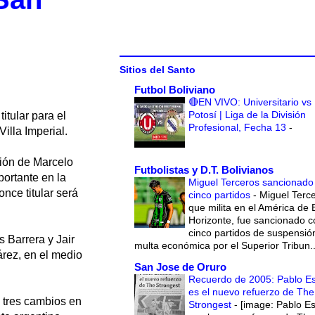
Sitios del Santo
Futbol Boliviano
🔴EN VIVO: Universitario vs
Potosí | Liga de la División
itular para el
Profesional, Fecha 13
-
Villa Imperial.
ción de Marcelo
Futbolistas y D.T. Bolivianos
ortante en la
Miguel Terceros sancionado
once titular será
cinco partidos
-
Miguel Terce
que milita en el América de 
Horizonte, fue sancionado c
cinco partidos de suspensió
s Barrera y Jair
multa económica por el Superior Tribun..
árez, en el medio
San Jose de Oruro
Recuerdo de 2005: Pablo E
es el nuevo refuerzo de The
a tres cambios en
Strongest
-
[image: Pablo E