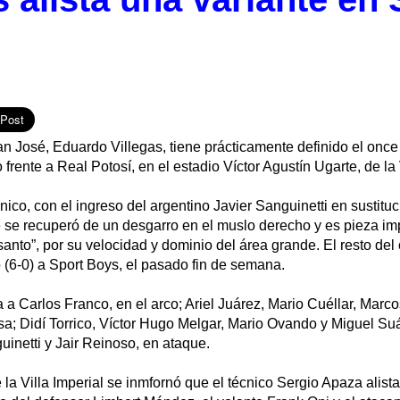
n José, Eduardo Villegas, tiene prácticamente definido el once t
frente a Real Potosí, en el estadio Víctor Agustín Ugarte, de la 
ico, con el ingreso del argentino Javier Sanguinetti en sustitu
 se recuperó de un desgarro en el muslo derecho y es pieza imp
santo”, por su velocidad y dominio del área grande. El resto del 
(6-0) a Sport Boys, el pasado fin de semana.
a a Carlos Franco, en el arco; Ariel Juárez, Mario Cuéllar, Marco
nsa; Didí Torrico, Víctor Hugo Melgar, Mario Ovando y Miguel Su
inetti y Jair Reinoso, en ataque.
la Villa Imperial se inmfornó que el técnico Sergio Apaza alist