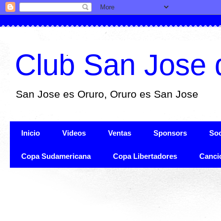
Club San Jose 
San Jose es Oruro, Oruro es San Jose
Inicio
Videos
Ventas
Sponsors
Soc
Copa Sudamericana
Copa Libertadores
Canci