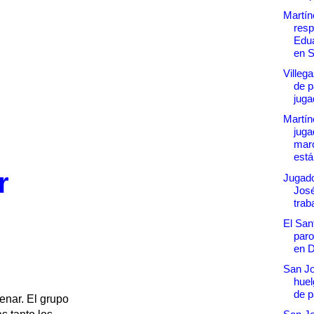
Martín
resp
Edua
en S
Villega
de p
juga
Martín
juga
marc
est
r
Jugad
José
trab
El San
paro
en D
San J
huel
de 
enar. El grupo