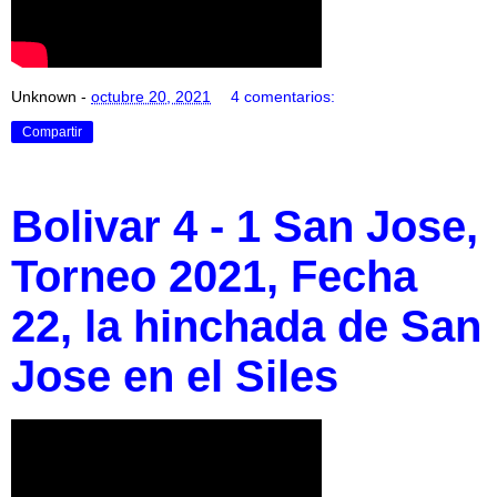
Unknown
-
octubre 20, 2021
4 comentarios:
Compartir
Bolivar 4 - 1 San Jose,
Torneo 2021, Fecha
22, la hinchada de San
Jose en el Siles