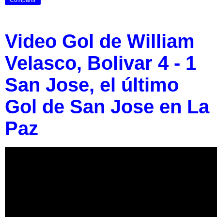
Video Gol de William
Velasco, Bolivar 4 - 1
San Jose, el último
Gol de San Jose en La
Paz