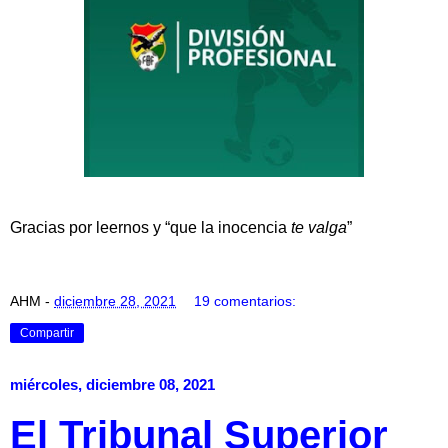
Gracias por leernos y “que la inocencia
te valga
”
AHM
-
diciembre 28, 2021
19 comentarios:
Compartir
miércoles, diciembre 08, 2021
El Tribunal Superior