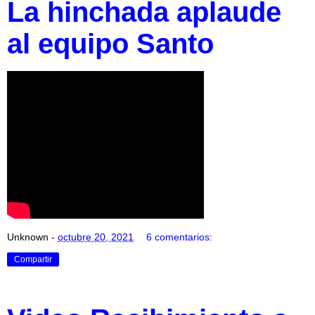
La hinchada aplaude
al equipo Santo
Unknown
-
octubre 20, 2021
6 comentarios:
Compartir