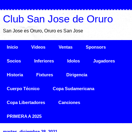
Club San Jose de Oruro
San Jose es Oruro, Oruro es San Jose
Inicio
Videos
Ventas
Sponsors
Socios
Inferiores
Idolos
Jugadores
Historia
Fixtures
Dirigencia
Cuerpo Técnico
Copa Sudamericana
Copa Libertadores
Canciones
PRIMERA A 2025
martes, diciembre 28, 2021