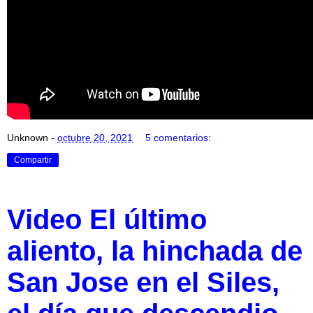
Unknown
-
octubre 20, 2021
5 comentarios:
Compartir
Video El último
aliento, la hinchada de
San Jose en el Siles,