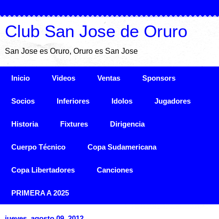
Club San Jose de Oruro
San Jose es Oruro, Oruro es San Jose
Inicio
Videos
Ventas
Sponsors
Socios
Inferiores
Idolos
Jugadores
Historia
Fixtures
Dirigencia
Cuerpo Técnico
Copa Sudamericana
Copa Libertadores
Canciones
PRIMERA A 2025
jueves, agosto 09, 2012