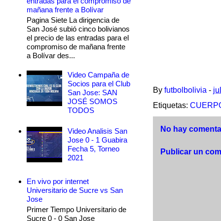
entradas para el compromiso de
mañana frente a Bolívar
Pagina Siete La dirigencia de
San José subió cinco bolivianos
el precio de las entradas para el
compromiso de mañana frente
a Bolívar des...
Video Campaña de
Socios para el Club
By
futbolbolivia
-
ju
San Jose: SAN
JOSÉ SOMOS
Etiquetas:
CUERPO
TODOS
No hay comentar
Video Analisis San
Jose 0 - 1 Guabira
Fecha 5, Torneo
Publicar un com
2021
En vivo por internet
Universitario de Sucre vs San
Jose
Primer Tiempo Universitario de
Sucre 0 - 0 San Jose