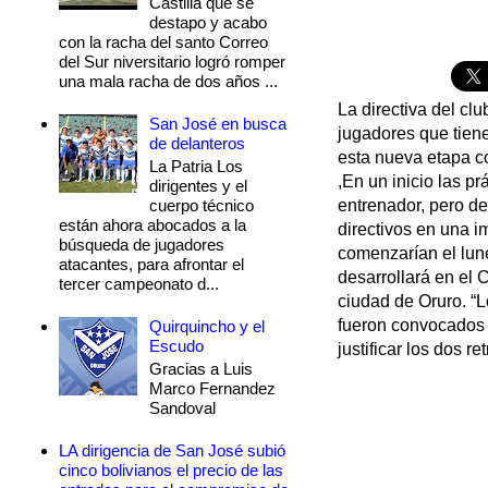
Castilla que se
destapo y acabo
con la racha del santo Correo
del Sur niversitario logró romper
una mala racha de dos años ...
La directiva del clu
San José en busca
jugadores que tien
de delanteros
esta nueva etapa c
La Patria Los
,En un inicio las p
dirigentes y el
cuerpo técnico
entrenador, pero de
están ahora abocados a la
directivos en una 
búsqueda de jugadores
comenzarían el lune
atacantes, para afrontar el
desarrollará en el 
tercer campeonato d...
ciudad de Oruro. “L
fueron convocados p
Quirquincho y el
Escudo
justificar los dos re
Gracias a Luis
Marco Fernandez
Sandoval
LA dirigencia de San José subió
cinco bolivianos el precio de las