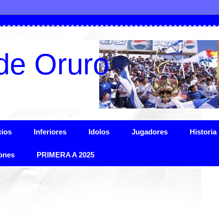
de Oruro
ios
Inferiores
Idolos
Jugadores
Historia
ones
PRIMERA A 2025