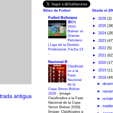
Sitios de Futbol
Desde el 200
Futbol Boliviano
►
2026
(2)
🔴EN
►
2025
(38
VIVO:
Bolívar vs
►
2024
(28
Oriente
Petrolero
►
2023
(47
| Liga de la División
►
2022
(5)
Profesional, Fecha 13
-
►
2021
(62
Nacional B
►
2020
(17
Clasificad
►
2019
(11
os a la
Fase
▼
2018
(44
Nacional
►
dicie
de la
Copa Simon Bolivar
►
novie
2026
-
[image:
trada antigua
Clasificados a la Fase
►
octub
Nacional de la Copa
►
septi
Simon Bolivar 2026]
[image: Clasificados a