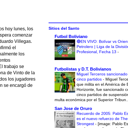
Sitios del Santo
os hoy lunes, los
 espera comenzar
Futbol Boliviano
uardo Villegas.
🔴EN VIVO: Bolívar vs Orien
Petrolero | Liga de la Divisió
nfirmó el
Profesional, Fecha 13
-
inalmente los
entos
El trabajo se
Futbolistas y D.T. Bolivianos
na de Vinto de la
Miguel Terceros sancionado
odos los jugadores
cinco partidos
-
Miguel Terce
que milita en el América de 
en se encargó de
Horizonte, fue sancionado c
cinco partidos de suspensió
multa económica por el Superior Tribun..
San Jose de Oruro
Recuerdo de 2005: Pablo E
es el nuevo refuerzo de The
Strongest
-
[image: Pablo E