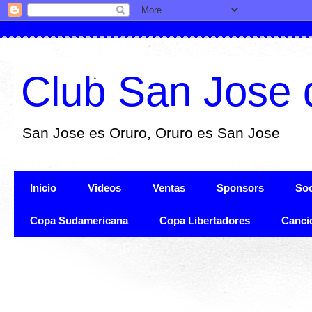
Club San Jose 
San Jose es Oruro, Oruro es San Jose
Inicio
Videos
Ventas
Sponsors
Soc
Copa Sudamericana
Copa Libertadores
Canci