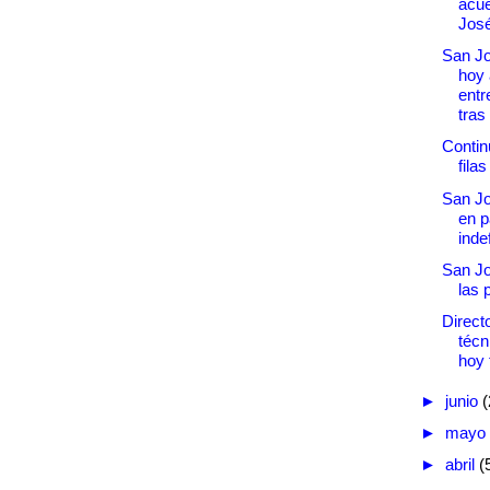
acue
Jos
San Jo
hoy 
entr
tras
Contin
fila
San Jo
en p
inde
San Jo
las 
Direct
técn
hoy 
►
junio
(
►
mayo
►
abril
(