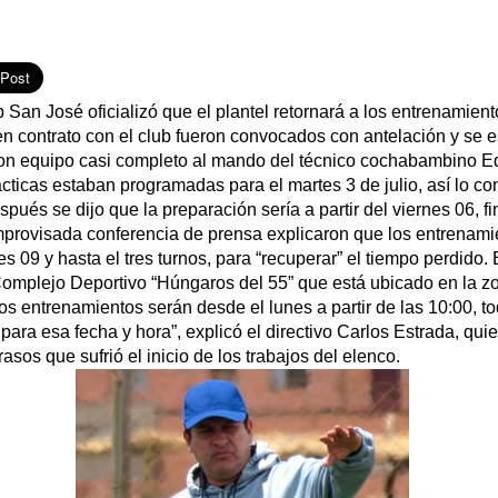
b San José oficializó que el plantel retornará a los entrenamient
en contrato con el club fueron convocados con antelación y se
on equipo casi completo al mando del técnico cochabambino Ed
rácticas estaban programadas para el martes 3 de julio, así lo co
spués se dijo que la preparación sería a partir del viernes 06, f
improvisada conferencia de prensa explicaron que los entrenami
s 09 y hasta el tres turnos, para “recuperar” el tiempo perdido. 
Complejo Deportivo “Húngaros del 55” que está ubicado en la zo
os entrenamientos serán desde el lunes a partir de las 10:00, t
ara esa fecha y hora”, explicó el directivo Carlos Estrada, qui
trasos que sufrió el inicio de los trabajos del elenco.