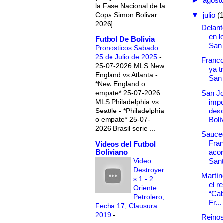
►
agost
la Fase Nacional de la
Copa Simon Bolivar
▼
julio
(
2026]
Delant
en l
Futbol De Bolivia
San
Pronosticos Sabado
25 de Julio de 2025
-
Franc
25-07-2026 MLS New
ya t
England vs Atlanta -
San
*New England o
San J
empate* 25-07-2026
impo
MLS Philadelphia vs
desc
Seattle - *Philadelphia
Bolí
o empate* 25-07-
2026 Brasil serie ...
Sauced
Fra
Videos del Futbol
Boliviano
acor
Video
San
Destroyer
Martín
s 1 - 2
el r
Oriente
“Cab
Petrolero,
Fr...
Fecha 17, Clausura
2019
-
Reinos