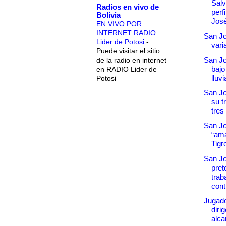
Salv
Radios en vivo de
perf
Bolivia
Jos
EN VIVO POR
INTERNET RADIO
San Jo
Lider de Potosi
-
vari
Puede visitar el sitio
San Jo
de la radio en internet
bajo
en RADIO Lider de
lluv
Potosi
San J
su t
tres
San Jo
“ama
Tigr
San Jo
pret
trab
cont
Jugado
diri
alca