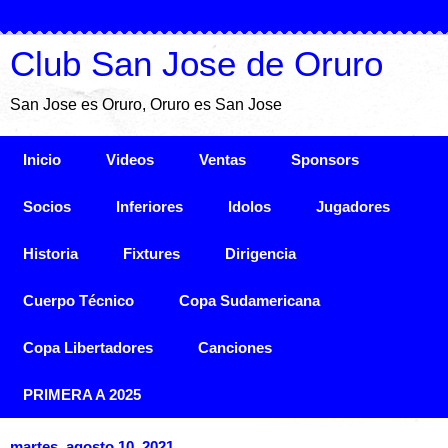
Club San Jose de Oruro
San Jose es Oruro, Oruro es San Jose
Inicio
Videos
Ventas
Sponsors
Socios
Inferiores
Idolos
Jugadores
Historia
Fixtures
Dirigencia
Cuerpo Técnico
Copa Sudamericana
Copa Libertadores
Canciones
PRIMERA A 2025
martes, agosto 10, 2021