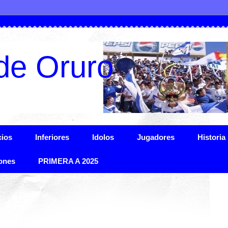
de Oruro
ios
Inferiores
Idolos
Jugadores
Historia
ones
PRIMERA A 2025