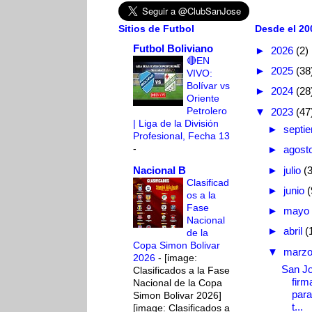
Sitios de Futbol
Desde el 200
Futbol Boliviano
►
2026
(2)
🔴EN
►
2025
(38
VIVO:
Bolívar vs
►
2024
(28
Oriente
Petrolero
▼
2023
(47
| Liga de la División
►
septi
Profesional, Fecha 13
-
►
agost
Nacional B
►
julio
(3
Clasificad
►
junio
(
os a la
Fase
►
mayo
Nacional
►
abril
(
de la
Copa Simon Bolivar
▼
marz
2026
-
[image:
San Jo
Clasificados a la Fase
firm
Nacional de la Copa
para
Simon Bolivar 2026]
t...
[image: Clasificados a