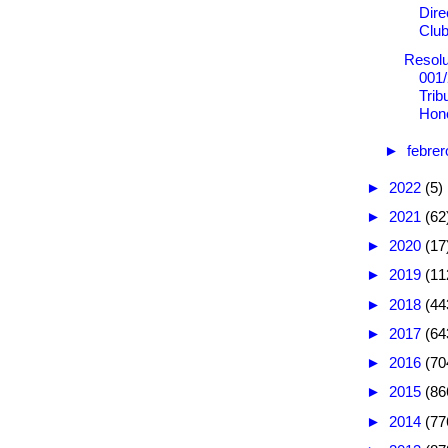
Dire
Club
Resolu
001/
Trib
Hono
►
febre
►
2022
(5)
►
2021
(62
►
2020
(17
►
2019
(11
►
2018
(44
►
2017
(64
►
2016
(70
►
2015
(86
►
2014
(77