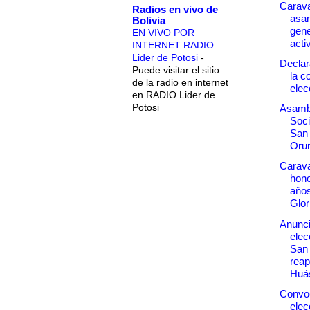
Carav
Radios en vivo de
asa
Bolivia
gene
EN VIVO POR
acti
INTERNET RADIO
Lider de Potosi
-
Declar
Puede visitar el sitio
la c
de la radio en internet
elec
en RADIO Lider de
Potosi
Asamb
Soci
San
Orur
Carava
hono
años
Glor
Anunc
elec
San
reap
Huás
Convoc
elec