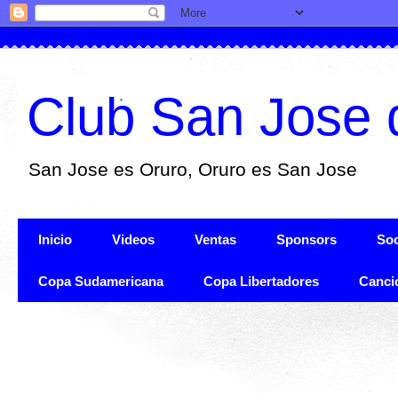
Club San Jose 
San Jose es Oruro, Oruro es San Jose
Inicio
Videos
Ventas
Sponsors
Soc
Copa Sudamericana
Copa Libertadores
Canci