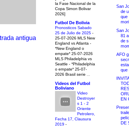
la Fase Nacional de la
San Jo
Copa Simon Bolivar
de u
2026]
que
mori
Futbol De Bolivia
Pronosticos Sabado
San J
25 de Julio de 2025
-
81 a
trada antigua
25-07-2026 MLS New
de s
England vs Atlanta -
mom
*New England o
empate* 25-07-2026
AFO g
MLS Philadelphia vs
secr
Seattle - *Philadelphia
esta
o empate* 25-07-
que 
2026 Brasil serie ...
INVIT
Videos del Futbol
TOD
Boliviano
RES
Video
OR
Destroyer
EN 
s 1 - 2
Presen
Oriente
trail
Petrolero,
pelí
Fecha 17, Clausura
DE S
2019
-