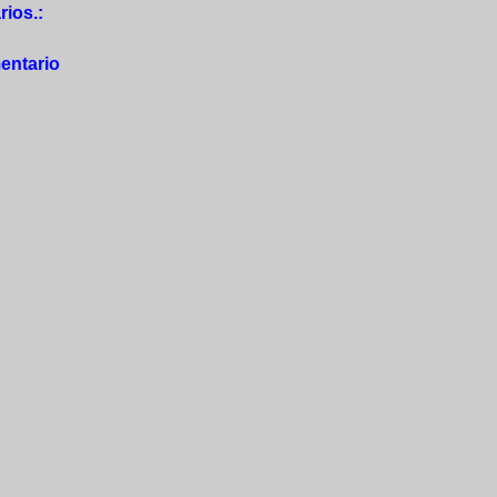
ios.:
entario