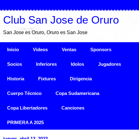
Club San Jose de Oruro
San Jose es Oruro, Oruro es San Jose
Inicio
Videos
Ventas
Sponsors
Socios
Inferiores
Idolos
Jugadores
Historia
Fixtures
Dirigencia
Cuerpo Técnico
Copa Sudamericana
Copa Libertadores
Canciones
PRIMERA A 2025
jueves, abril 13, 2023