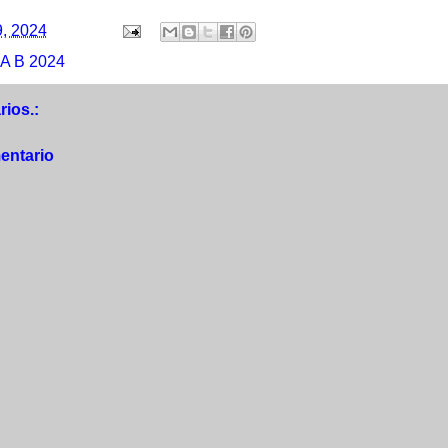
9, 2024
A B 2024
ios.:
entario