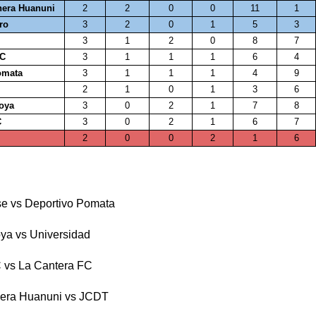
era Huanuni
2
2
0
0
11
1
ro
3
2
0
1
5
3
3
1
2
0
8
7
FC
3
1
1
1
6
4
omata
3
1
1
1
4
9
2
1
0
1
3
6
Joya
3
0
2
1
7
8
C
3
0
2
1
6
7
2
0
0
2
1
6
se vs Deportivo Pomata
oya vs Universidad
 vs La Cantera FC
nera Huanuni vs JCDT