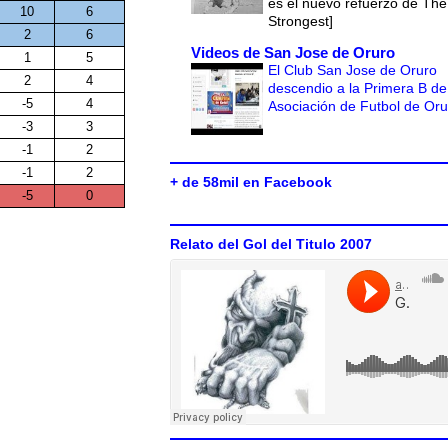
es el nuevo refuerzo de The
10
6
Strongest]
2
6
Videos de San Jose de Oruro
1
5
El Club San Jose de Oruro
2
4
descendio a la Primera B de
-5
4
Asociación de Futbol de Or
-3
3
-1
2
-1
2
+ de 58mil en Facebook
-5
0
Relato del Gol del Titulo 2007