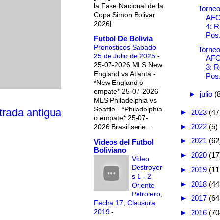
la Fase Nacional de la
Torneo
Copa Simon Bolivar
AFO
2026]
4: R
Pos.
Futbol De Bolivia
Pronosticos Sabado
Torneo
25 de Julio de 2025
-
AFO
25-07-2026 MLS New
3: R
England vs Atlanta -
Pos.
*New England o
empate* 25-07-2026
►
julio
(8
MLS Philadelphia vs
Seattle - *Philadelphia
trada antigua
►
2023
(47
o empate* 25-07-
►
2022
(5)
2026 Brasil serie ...
►
2021
(62
Videos del Futbol
Boliviano
►
2020
(17
Video
Destroyer
►
2019
(11
s 1 - 2
►
2018
(44
Oriente
Petrolero,
►
2017
(64
Fecha 17, Clausura
2019
-
►
2016
(70