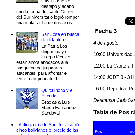
Castilla que se
destapo y acabo
con la racha del santo Correo
del Sur niversitario logró romper
una mala racha de dos años ...
Fecha 3
San José en busca
de delanteros
4 de agosto
La Patria Los
dirigentes y el
10:00 Universidad 
cuerpo técnico
están ahora abocados a la
12:00 La Cantera FC
búsqueda de jugadores
atacantes, para afrontar el
14:00 JCDT 3 - 3 
tercer campeonato d...
16:00 Deportivo P
Quirquincho y el
Escudo
Descansa Club Sa
Gracias a Luis
Marco Fernandez
Tabla de Posic
Sandoval
LA dirigencia de San José subió
cinco bolivianos el precio de las
Pos
Eq