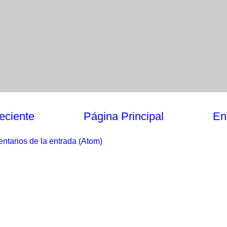
eciente
Página Principal
En
ntarios de la entrada (Atom)