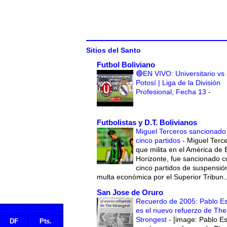
Sitios del Santo
Futbol Boliviano
🔴EN VIVO: Universitario vs
Potosí | Liga de la División
Profesional, Fecha 13
-
Futbolistas y D.T. Bolivianos
Miguel Terceros sancionado
cinco partidos
-
Miguel Terce
que milita en el América de 
Horizonte, fue sancionado c
cinco partidos de suspensió
multa económica por el Superior Tribun..
San Jose de Oruro
Recuerdo de 2005: Pablo E
es el nuevo refuerzo de The
Strongest
-
[image: Pablo E
DF
Pts.