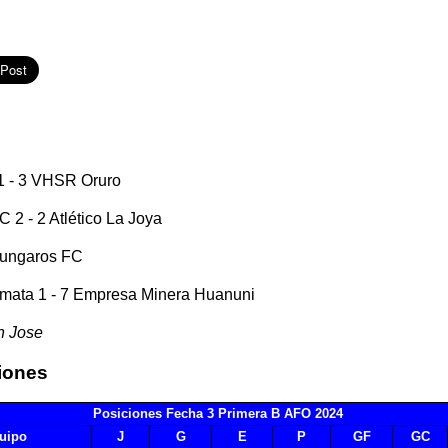
1 - 3 VHSR Oruro
 2 - 2 Atlético La Joya
Hungaros FC
omata 1 - 7 Empresa Minera Huanuni
n Jose
iones
Posiciones Fecha 3 Primera B AFO 2024
uipo
J
G
E
P
GF
GC