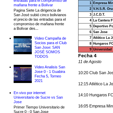
entradas para el compromiso de
1
Empresa Min
mañana frente a Bolívar
2
V.H.S.R. Oru
Pagina Siete La dirigencia de
San José subió cinco bolivianos
3
J.C.D.T.
el precio de las entradas para el
4
La Cantera 
compromiso de mañana frente
5
Deportivo P
a Bolívar des...
6
San Jose
7
Atlético La 
Video Campaña de
Socios para el Club
8
Hungaros F
San Jose: SAN
9
Universidad
JOSÉ SOMOS
Fecha 4
TODOS
11 de Agosto
Video Analisis San
Jose 0 - 1 Guabira
10:20 Club San Jo
Fecha 5, Torneo
2021
12:15 Atlético La J
En vivo por internet
14:10 Hungaros FC
Universitario de Sucre vs San
Jose
16:05 Empresa Mi
Primer Tiempo Universitario de
Sucre 0 - 0 San Jose