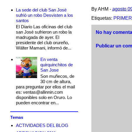
By
AHM
-
agosto 0
La sede del club San José
sufrió un robo Desvisten a los
Etiquetas:
PRIMER
santos
El Diario Las oficinas del club
san José sufrieron un robo la
No hay comentar
madrugada de ayer. El
presidente del club orureño,
Publicar un com
Wálter Mamani, informó de...
En venta
quirquinchitos de
San Jose
Son muñecos, de
30 cm de altura,
para preguntar por ellos el mail
es: ventas@allinnin.com
disponibles solo en Oruro. Lo
pueden encontrar en...
Temas
ACTIVIDADES DEL BLOG