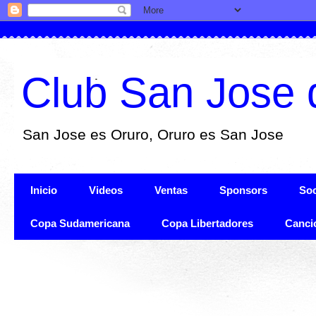
Club San Jose 
San Jose es Oruro, Oruro es San Jose
Inicio
Videos
Ventas
Sponsors
Soc
Copa Sudamericana
Copa Libertadores
Canci