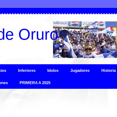
de Oruro
ios
Inferiores
Idolos
Jugadores
Historia
ones
PRIMERA A 2025