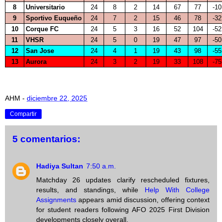
8
Universitario
24
8
2
14
67
77
-10
9
Sportivo Euqueño
24
7
2
15
46
78
-32
10
Corque FC
24
5
3
16
52
104
-52
11
VHSR
24
5
0
19
47
97
-50
12
San Jose
24
4
1
19
43
98
-55
13
Aurora
24
3
2
19
33
108
-75
AHM
-
diciembre 22, 2025
Compartir
5 comentarios:
Hadiya Sultan
7:50 a.m.
Matchday 26 updates clarify rescheduled fixtures,
results, and standings, while
Help With College
Assignments
appears amid discussion, offering context
for student readers following AFO 2025 First Division
developments closely overall.