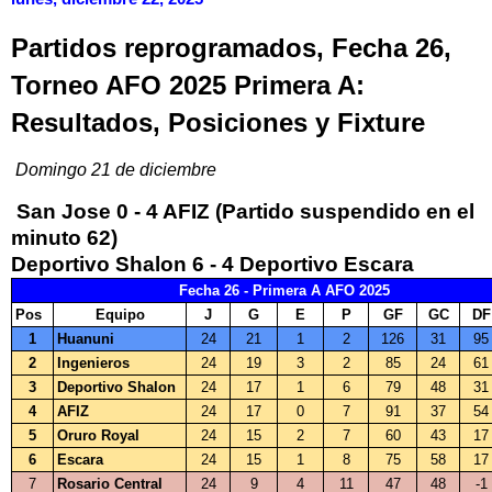
Partidos reprogramados, Fecha 26,
Torneo AFO 2025 Primera A:
Resultados, Posiciones y Fixture
Domingo 21 de diciembre
San Jose 0 - 4 AFIZ (Partido suspendido en el
minuto 62)
Deportivo Shalon 6 - 4 Deportivo Escara
Fecha 26 - Primera A AFO 2025
Pos
Equipo
J
G
E
P
GF
GC
DF
1
Huanuni
24
21
1
2
126
31
95
2
Ingenieros
24
19
3
2
85
24
61
3
Deportivo Shalon
24
17
1
6
79
48
31
4
AFIZ
24
17
0
7
91
37
54
5
Oruro Royal
24
15
2
7
60
43
17
6
Escara
24
15
1
8
75
58
17
7
Rosario Central
24
9
4
11
47
48
-1