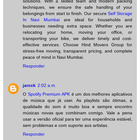
solutions. With a skilled team and modern packing
techniques, we ensure the safe handling of your
belongings from start to finish. Our secure
Self Storage
In Navi Mumbai
are ideal for households and
businesses needing extra space. Whether you are
relocating your home, moving your office, or
transporting your bike, we deliver timely and cost-
effective services. Choose Hind Movers Group for
stress-free moving, transparent pricing, and complete
peace of mind in Navi Mumbai.
Responder
jarcck
2:02 a.m.
O
Spotify Premium APK
é um dos melhores aplicativos
de música que já usei. As playlists são ótimas, a
qualidade do som é muito boa e sempre encontro
músicas novas que combinam comigo. Vale a pena
usar a versão oficial para ter uma experiência estável,
sem problemas e com suporte aos artistas.
Responder