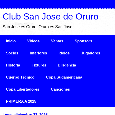
Club San Jose de Oruro
San Jose es Oruro, Oruro es San Jose
Inicio
Videos
Ventas
Sponsors
Socios
Inferiores
Idolos
Jugadores
Historia
Fixtures
Dirigencia
Cuerpo Técnico
Copa Sudamericana
Copa Libertadores
Canciones
PRIMERA A 2025
lunes, diciembre 22, 2025