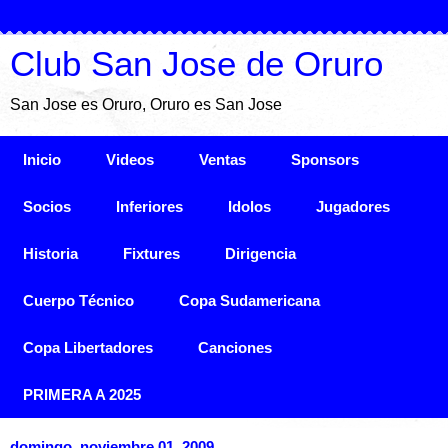
Club San Jose de Oruro
San Jose es Oruro, Oruro es San Jose
Inicio
Videos
Ventas
Sponsors
Socios
Inferiores
Idolos
Jugadores
Historia
Fixtures
Dirigencia
Cuerpo Técnico
Copa Sudamericana
Copa Libertadores
Canciones
PRIMERA A 2025
domingo, noviembre 01, 2009