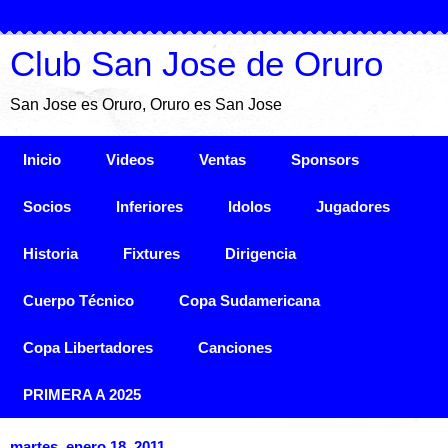
Club San Jose de Oruro
San Jose es Oruro, Oruro es San Jose
Inicio
Videos
Ventas
Sponsors
Socios
Inferiores
Idolos
Jugadores
Historia
Fixtures
Dirigencia
Cuerpo Técnico
Copa Sudamericana
Copa Libertadores
Canciones
PRIMERA A 2025
martes, enero 18, 2011