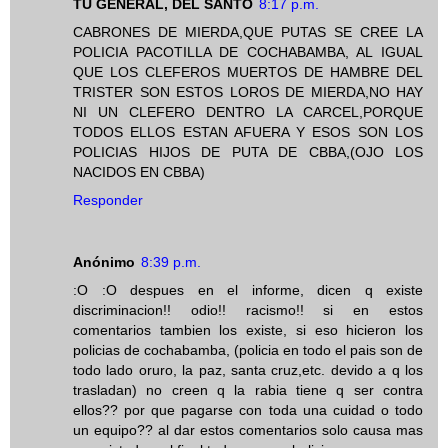
TU GENERAL, DEL SANTO
8:17 p.m.
CABRONES DE MIERDA,QUE PUTAS SE CREE LA
POLICIA PACOTILLA DE COCHABAMBA, AL IGUAL
QUE LOS CLEFEROS MUERTOS DE HAMBRE DEL
TRISTER SON ESTOS LOROS DE MIERDA,NO HAY
NI UN CLEFERO DENTRO LA CARCEL,PORQUE
TODOS ELLOS ESTAN AFUERA Y ESOS SON LOS
POLICIAS HIJOS DE PUTA DE CBBA,(OJO LOS
NACIDOS EN CBBA)
Responder
Anónimo
8:39 p.m.
:O :O despues en el informe, dicen q existe
discriminacion!! odio!! racismo!! si en estos
comentarios tambien los existe, si eso hicieron los
policias de cochabamba, (policia en todo el pais son de
todo lado oruro, la paz, santa cruz,etc. devido a q los
trasladan) no creen q la rabia tiene q ser contra
ellos?? por que pagarse con toda una cuidad o todo
un equipo?? al dar estos comentarios solo causa mas