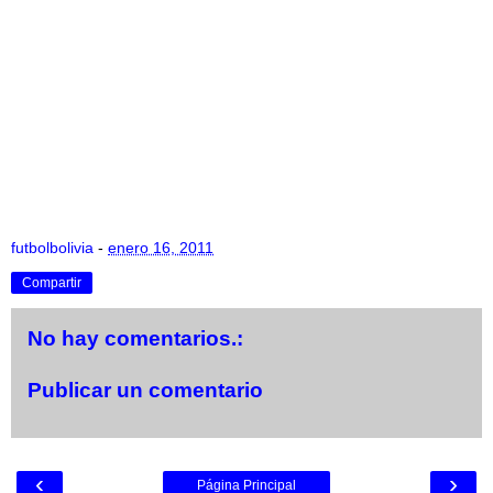
futbolbolivia
-
enero 16, 2011
Compartir
No hay comentarios.:
Publicar un comentario
‹
›
Página Principal