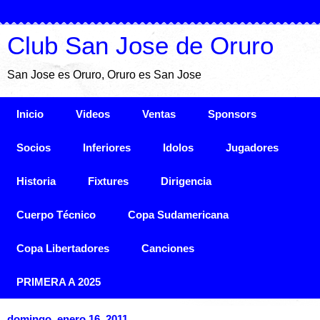
Club San Jose de Oruro
San Jose es Oruro, Oruro es San Jose
Inicio
Videos
Ventas
Sponsors
Socios
Inferiores
Idolos
Jugadores
Historia
Fixtures
Dirigencia
Cuerpo Técnico
Copa Sudamericana
Copa Libertadores
Canciones
PRIMERA A 2025
domingo, enero 16, 2011