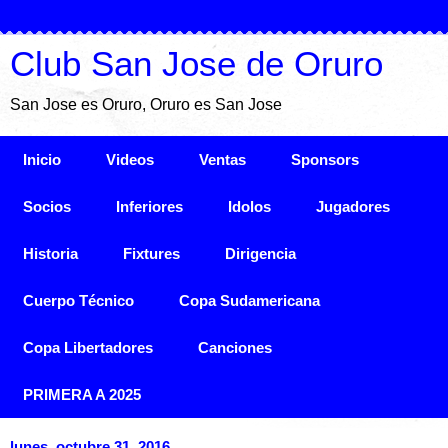
Club San Jose de Oruro
San Jose es Oruro, Oruro es San Jose
Inicio
Videos
Ventas
Sponsors
Socios
Inferiores
Idolos
Jugadores
Historia
Fixtures
Dirigencia
Cuerpo Técnico
Copa Sudamericana
Copa Libertadores
Canciones
PRIMERA A 2025
lunes, octubre 31, 2016