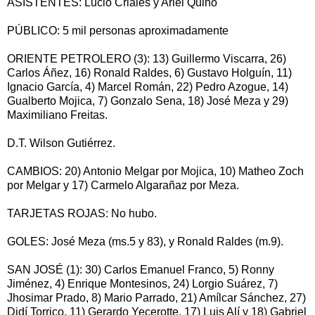
ASISTENTES: Lucio Criales y Ariel Quino
PÚBLICO: 5 mil personas aproximadamente
ORIENTE PETROLERO (3): 13) Guillermo Viscarra, 26)
Carlos Áñez, 16) Ronald Raldes, 6) Gustavo Holguín, 11)
Ignacio García, 4) Marcel Román, 22) Pedro Azogue, 14)
Gualberto Mojica, 7) Gonzalo Sena, 18) José Meza y 29)
Maximiliano Freitas.
D.T. Wilson Gutiérrez.
CAMBIOS: 20) Antonio Melgar por Mojica, 10) Matheo Zoch
por Melgar y 17) Carmelo Algarañaz por Meza.
TARJETAS ROJAS: No hubo.
GOLES: José Meza (ms.5 y 83), y Ronald Raldes (m.9).
SAN JOSÉ (1): 30) Carlos Emanuel Franco, 5) Ronny
Jiménez, 4) Enrique Montesinos, 24) Lorgio Suárez, 7)
Jhosimar Prado, 8) Mario Parrado, 21) Amílcar Sánchez, 27)
Didí Torrico, 11) Gerardo Yecerotte, 17) Luis Alí y 18) Gabriel