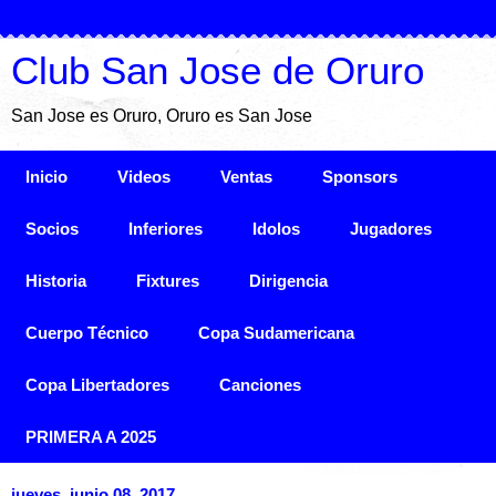
Club San Jose de Oruro
San Jose es Oruro, Oruro es San Jose
Inicio
Videos
Ventas
Sponsors
Socios
Inferiores
Idolos
Jugadores
Historia
Fixtures
Dirigencia
Cuerpo Técnico
Copa Sudamericana
Copa Libertadores
Canciones
PRIMERA A 2025
jueves, junio 08, 2017