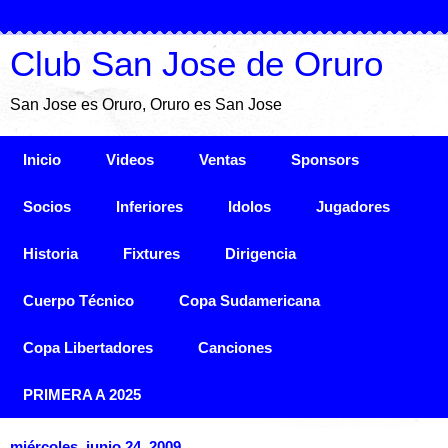
Club San Jose de Oruro
San Jose es Oruro, Oruro es San Jose
Inicio
Videos
Ventas
Sponsors
Socios
Inferiores
Idolos
Jugadores
Historia
Fixtures
Dirigencia
Cuerpo Técnico
Copa Sudamericana
Copa Libertadores
Canciones
PRIMERA A 2025
miércoles, junio 24, 2009