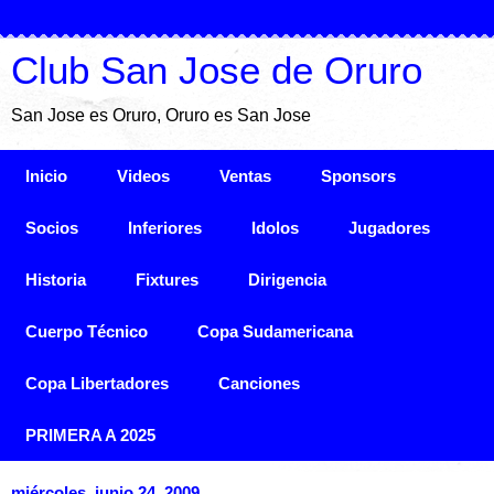
Club San Jose de Oruro
San Jose es Oruro, Oruro es San Jose
Inicio
Videos
Ventas
Sponsors
Socios
Inferiores
Idolos
Jugadores
Historia
Fixtures
Dirigencia
Cuerpo Técnico
Copa Sudamericana
Copa Libertadores
Canciones
PRIMERA A 2025
miércoles, junio 24, 2009