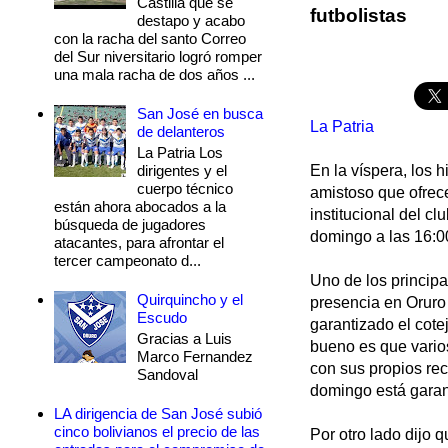
Castilla que se
futbolistas
destapo y acabo
con la racha del santo Correo
del Sur niversitario logró romper
una mala racha de dos años ...
San José en busca
La Patria
de delanteros
La Patria Los
dirigentes y el
En la víspera, los 
cuerpo técnico
amistoso que ofrec
están ahora abocados a la
institucional del c
búsqueda de jugadores
domingo a las 16:0
atacantes, para afrontar el
tercer campeonato d...
Uno de los principa
Quirquincho y el
presencia en Oruro 
Escudo
garantizado el cote
Gracias a Luis
bueno es que vario
Marco Fernandez
con sus propios rec
Sandoval
domingo está garant
LA dirigencia de San José subió
cinco bolivianos el precio de las
Por otro lado dijo 