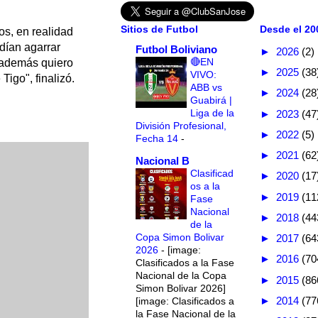
Sitios de Futbol
Desde el 200
os, en realidad
dían agarrar
Futbol Boliviano
►
2026
(2)
🔴EN
 además quiero
►
2025
(38
VIVO:
Tigo", finalizó.
ABB vs
►
2024
(28
Guabirá |
Liga de la
►
2023
(47
División Profesional,
►
2022
(5)
Fecha 14
-
►
2021
(62
Nacional B
Clasificad
►
2020
(17
os a la
►
2019
(11
Fase
Nacional
►
2018
(44
de la
Copa Simon Bolivar
►
2017
(64
2026
-
[image:
►
2016
(70
Clasificados a la Fase
Nacional de la Copa
►
2015
(86
Simon Bolivar 2026]
►
2014
(77
[image: Clasificados a
la Fase Nacional de la