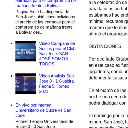
entradas para el compromiso de
a la celebración de
mañana frente a Bolívar
para la ocasión hab
Pagina Siete La dirigencia de
estábamos haciendo
San José subió cinco bolivianos
mínimo, recursos q
el precio de las entradas para el
compromiso de mañana frente
manera que lo más 
a Bolívar des...
afirmó el organizad
Video Campaña de
DISTINCIONES
Socios para el Club
San Jose: SAN
JOSÉ SOMOS
Por otro lado Ortub
TODOS
en este caso ex fut
jugadores, como un
Video Analisis San
defender la casaca 
Jose 0 - 1 Guabira
Fecha 5, Torneo
En el marco de las 
2021
noche una cena de 
podrá dialogar con 
En vivo por internet
Universitario de Sucre vs San
Jose
El domingo por la m
Primer Tiempo Universitario de
minero San José, lu
Sucre 0 - 0 San Jose