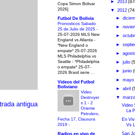
►
2013
(87
Copa Simon Bolivar
2026]
▼
2012
(74
►
dicie
Futbol De Bolivia
Pronosticos Sabado
►
novie
25 de Julio de 2025
-
25-07-2026 MLS New
►
octub
England vs Atlanta -
►
septi
*New England o
empate* 25-07-2026
►
agost
MLS Philadelphia vs
Seattle - *Philadelphia
►
julio
(
o empate* 25-07-
►
junio
(
2026 Brasil serie ...
►
mayo
Videos del Futbol
Boliviano
►
abril
(
Video
▼
marz
Destroyer
s 1 - 2
trada antigua
Video 
Oriente
La 
Petrolero,
Fecha 17, Clausura
En Viv
2019
-
Vs 
San Jo
Radios en vivo de