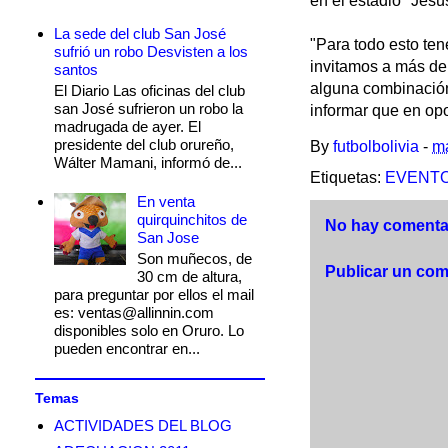
en el estadio "Jes
La sede del club San José
"Para todo esto ten
sufrió un robo Desvisten a los
invitamos a más de
santos
alguna combinación
El Diario Las oficinas del club
san José sufrieron un robo la
informar que en opo
madrugada de ayer. El
presidente del club orureño,
By
futbolbolivia
-
ma
Wálter Mamani, informó de...
Etiquetas:
EVENTO
En venta
quirquinchitos de
No hay comentar
San Jose
Son muñecos, de
Publicar un com
30 cm de altura,
para preguntar por ellos el mail
es: ventas@allinnin.com
disponibles solo en Oruro. Lo
pueden encontrar en...
Temas
ACTIVIDADES DEL BLOG