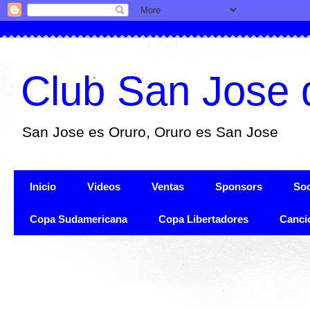
Club San Jose 
San Jose es Oruro, Oruro es San Jose
Inicio
Videos
Ventas
Sponsors
Soc
Copa Sudamericana
Copa Libertadores
Canci