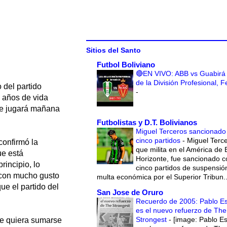
Sitios del Santo
Futbol Boliviano
🔴EN VIVO: ABB vs Guabirá 
de la División Profesional, 
 del partido
-
 años de vida
 se jugará mañana
Futbolistas y D.T. Bolivianos
Miguel Terceros sancionado
cinco partidos
-
Miguel Terce
confirmó la
que milita en el América de 
ue está
Horizonte, fue sancionado c
incipio, lo
cinco partidos de suspensió
 con mucho gusto
multa económica por el Superior Tribun..
ue el partido del
San Jose de Oruro
Recuerdo de 2005: Pablo E
es el nuevo refuerzo de The
Strongest
-
[image: Pablo E
que quiera sumarse