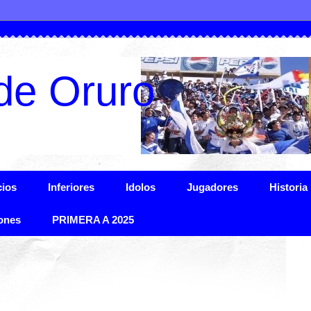
de Oruro
ios
Inferiores
Idolos
Jugadores
Historia
ones
PRIMERA A 2025