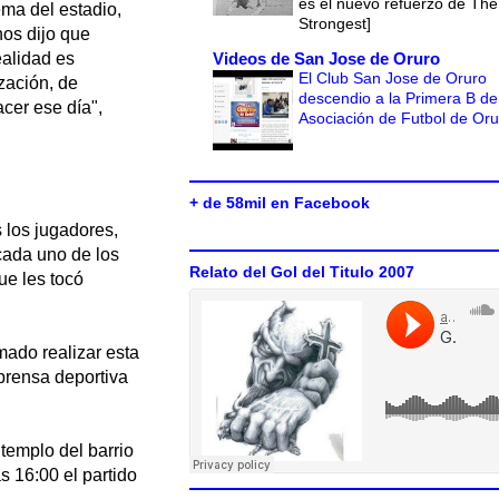
es el nuevo refuerzo de The
ema del estadio,
Strongest]
nos dijo que
Videos de San Jose de Oruro
ealidad es
El Club San Jose de Oruro
zación, de
descendio a la Primera B de
cer ese día",
Asociación de Futbol de Or
+ de 58mil en Facebook
s los jugadores,
cada uno de los
Relato del Gol del Titulo 2007
ue les tocó
mado realizar esta
prensa deportiva
 templo del barrio
s 16:00 el partido