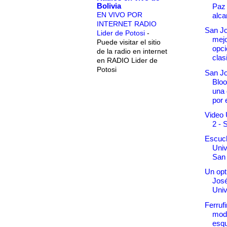
Bolivia
Paz
EN VIVO POR
alca
INTERNET RADIO
San Jo
Lider de Potosi
-
mej
Puede visitar el sitio
opci
de la radio en internet
clasi
en RADIO Lider de
Potosi
San Jo
Bloo
una 
por e
Video 
2 - 
Escuch
Univ
San
Un opt
José
Univ
Ferruf
modi
esqu