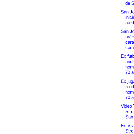
de S
San J
inic
rued
San Jo
prác
cara
comp
Ex futb
rind
home
70 a
Ex jug
rend
home
70 a
Video 
Stro
San
En Viv
Stro