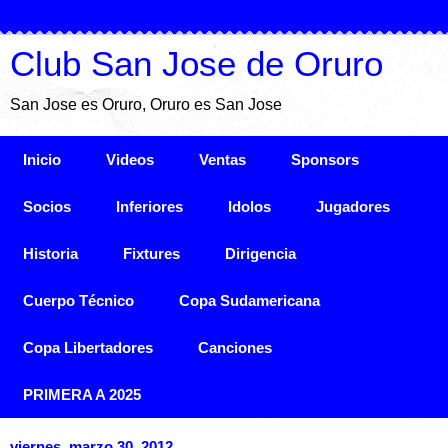
Club San Jose de Oruro
San Jose es Oruro, Oruro es San Jose
Inicio
Videos
Ventas
Sponsors
Socios
Inferiores
Idolos
Jugadores
Historia
Fixtures
Dirigencia
Cuerpo Técnico
Copa Sudamericana
Copa Libertadores
Canciones
PRIMERA A 2025
viernes, marzo 30, 2012