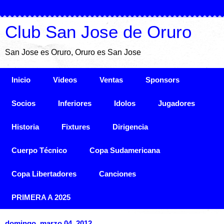
Club San Jose de Oruro
San Jose es Oruro, Oruro es San Jose
Inicio
Videos
Ventas
Sponsors
Socios
Inferiores
Idolos
Jugadores
Historia
Fixtures
Dirigencia
Cuerpo Técnico
Copa Sudamericana
Copa Libertadores
Canciones
PRIMERA A 2025
domingo, marzo 04, 2012