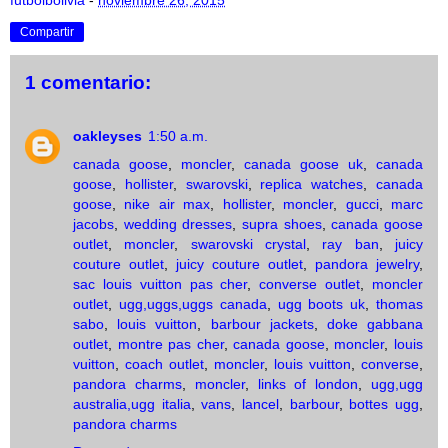
Compartir
1 comentario:
oakleyses
1:50 a.m.
canada goose
,
moncler
,
canada goose uk
,
canada
goose
,
hollister
,
swarovski
,
replica watches
,
canada
goose
,
nike air max
,
hollister
,
moncler
,
gucci
,
marc
jacobs
,
wedding dresses
,
supra shoes
,
canada goose
outlet
,
moncler
,
swarovski crystal
,
ray ban
,
juicy
couture outlet
,
juicy couture outlet
,
pandora jewelry
,
sac louis vuitton pas cher
,
converse outlet
,
moncler
outlet
,
ugg,uggs,uggs canada
,
ugg boots uk
,
thomas
sabo
,
louis vuitton
,
barbour jackets
,
doke gabbana
outlet
,
montre pas cher
,
canada goose
,
moncler
,
louis
vuitton
,
coach outlet
,
moncler
,
louis vuitton
,
converse
,
pandora charms
,
moncler
,
links of london
,
ugg,ugg
australia,ugg italia
,
vans
,
lancel
,
barbour
,
bottes ugg
,
pandora charms