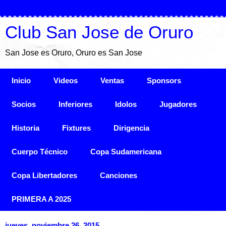
Club San Jose de Oruro
San Jose es Oruro, Oruro es San Jose
Inicio
Videos
Ventas
Sponsors
Socios
Inferiores
Idolos
Jugadores
Historia
Fixtures
Dirigencia
Cuerpo Técnico
Copa Sudamericana
Copa Libertadores
Canciones
PRIMERA A 2025
jueves, noviembre 26, 2015