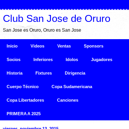
Club San Jose de Oruro
San Jose es Oruro, Oruro es San Jose
Inicio
Videos
Ventas
Sponsors
Socios
Inferiores
Idolos
Jugadores
Historia
Fixtures
Dirigencia
Cuerpo Técnico
Copa Sudamericana
Copa Libertadores
Canciones
PRIMERA A 2025
viernes, noviembre 13, 2015