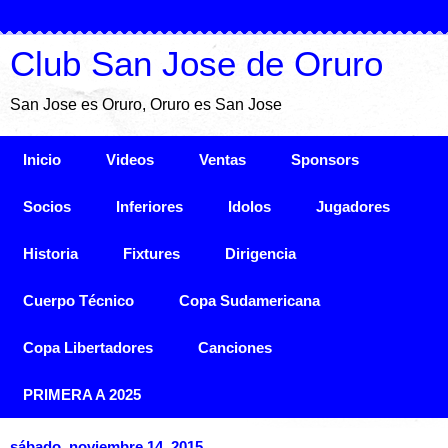
Club San Jose de Oruro
San Jose es Oruro, Oruro es San Jose
Inicio
Videos
Ventas
Sponsors
Socios
Inferiores
Idolos
Jugadores
Historia
Fixtures
Dirigencia
Cuerpo Técnico
Copa Sudamericana
Copa Libertadores
Canciones
PRIMERA A 2025
sábado, noviembre 14, 2015