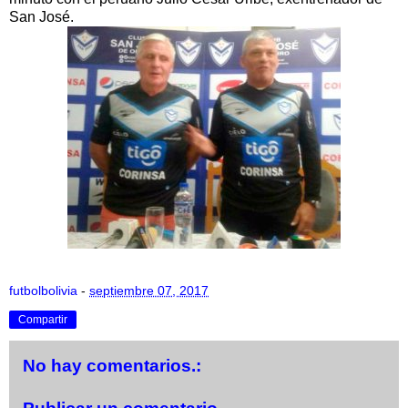
San José.
futbolbolivia
-
septiembre 07, 2017
Compartir
No hay comentarios.: