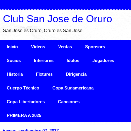
Club San Jose de Oruro
San Jose es Oruro, Oruro es San Jose
Inicio
Videos
Ventas
Sponsors
Socios
Inferiores
Idolos
Jugadores
Historia
Fixtures
Dirigencia
Cuerpo Técnico
Copa Sudamericana
Copa Libertadores
Canciones
PRIMERA A 2025
jueves, septiembre 07, 2017