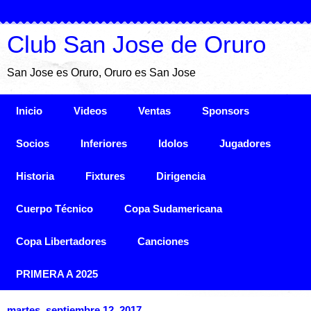
Club San Jose de Oruro
San Jose es Oruro, Oruro es San Jose
Inicio
Videos
Ventas
Sponsors
Socios
Inferiores
Idolos
Jugadores
Historia
Fixtures
Dirigencia
Cuerpo Técnico
Copa Sudamericana
Copa Libertadores
Canciones
PRIMERA A 2025
martes, septiembre 12, 2017