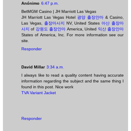
Anónimo
6:47 p.m.
BetMGM Casino | JH Marriott Las Vegas
JH Marriott Las Vegas Hotel
광양 출장안마
& Casino,
Las Vegas,
출장마사지
NV, United States
아산 출장마
사지
of
강원도 출장안마
America, United
익산 출장안마
States of America, Inc. For more information see our
site.
Responder
David Millar
3:34 a.m.
I always like to read a quality content having accurate
information regarding the subject and the same thing I
found in this post. Nice work
TVA Variant Jacket
Responder