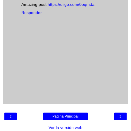
Amazing post
https://diigo.com/0oqmda
Responder
‹
›
Página Principal
Ver la versión web