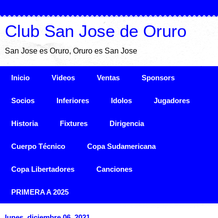
Club San Jose de Oruro
San Jose es Oruro, Oruro es San Jose
Inicio
Videos
Ventas
Sponsors
Socios
Inferiores
Idolos
Jugadores
Historia
Fixtures
Dirigencia
Cuerpo Técnico
Copa Sudamericana
Copa Libertadores
Canciones
PRIMERA A 2025
lunes, diciembre 06, 2021