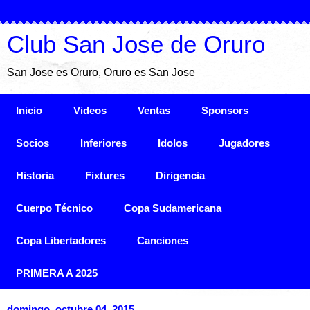
Club San Jose de Oruro
San Jose es Oruro, Oruro es San Jose
Inicio
Videos
Ventas
Sponsors
Socios
Inferiores
Idolos
Jugadores
Historia
Fixtures
Dirigencia
Cuerpo Técnico
Copa Sudamericana
Copa Libertadores
Canciones
PRIMERA A 2025
domingo, octubre 04, 2015