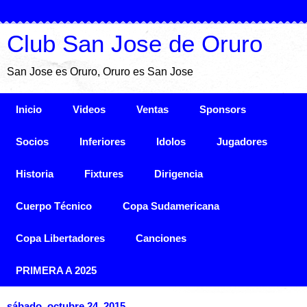
Club San Jose de Oruro
San Jose es Oruro, Oruro es San Jose
Inicio
Videos
Ventas
Sponsors
Socios
Inferiores
Idolos
Jugadores
Historia
Fixtures
Dirigencia
Cuerpo Técnico
Copa Sudamericana
Copa Libertadores
Canciones
PRIMERA A 2025
sábado, octubre 24, 2015