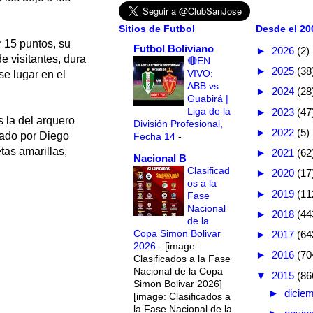
Sitios de Futbol
Desde el 200
 15 puntos, su
Futbol Boliviano
►
2026
(2)
e visitantes, dura
🔴EN
►
2025
(38
VIVO:
se lugar en el
ABB vs
►
2024
(28
Guabirá |
Liga de la
►
2023
(47
s la del arquero
División Profesional,
►
2022
(5)
pado por Diego
Fecha 14
-
tas amarillas,
►
2021
(62
Nacional B
Clasificad
►
2020
(17
os a la
►
2019
(11
Fase
Nacional
►
2018
(44
de la
Copa Simon Bolivar
►
2017
(64
2026
-
[image:
►
2016
(70
Clasificados a la Fase
Nacional de la Copa
▼
2015
(86
Simon Bolivar 2026]
►
dicie
[image: Clasificados a
la Fase Nacional de la