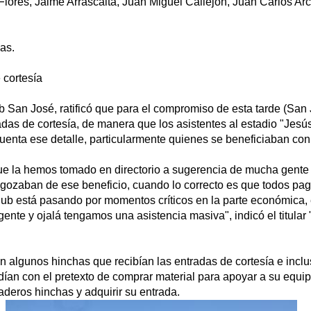
Flores, Jaime Arrascaita, Juan Miguel Callejón, Juan Carlos Arc
as.
 cortesía
lub San José, ratificó que para el compromiso de esta tarde (San 
adas de cortesía, de manera que los asistentes al estadio "Jes
enta ese detalle, particularmente quienes se beneficiaban con
ue la hemos tomado en directorio a sugerencia de mucha gent
gozaban de ese beneficio, cuando lo correcto es que todos pag
lub está pasando por momentos críticos en la parte económica, 
ente y ojalá tengamos una asistencia masiva", indicó el titular 
 algunos hinchas que recibían las entradas de cortesía e incl
ían con el pretexto de comprar material para apoyar a su equi
aderos hinchas y adquirir su entrada.