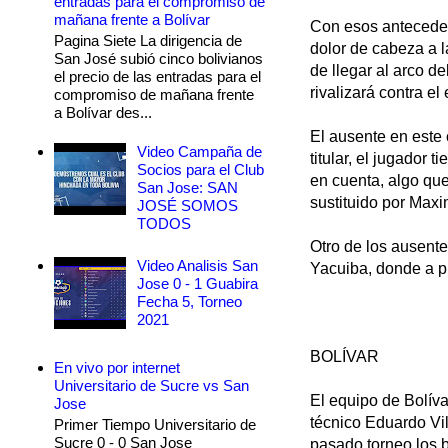
entradas para el compromiso de
mañana frente a Bolívar
Con esos anteceden
Pagina Siete La dirigencia de
dolor de cabeza a 
San José subió cinco bolivianos
de llegar al arco d
el precio de las entradas para el
rivalizará contra e
compromiso de mañana frente
a Bolívar des...
El ausente en este 
Video Campaña de
titular, el jugador
Socios para el Club
en cuenta, algo que
San Jose: SAN
sustituido por Max
JOSÉ SOMOS
TODOS
Otro de los ausente
Video Analisis San
Yacuiba, donde a pr
Jose 0 - 1 Guabira
Fecha 5, Torneo
2021
BOLÍVAR
En vivo por internet
Universitario de Sucre vs San
El equipo de Bolíva
Jose
técnico Eduardo Vi
Primer Tiempo Universitario de
Sucre 0 - 0 San Jose
pasado torneo los bo