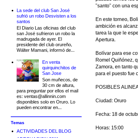
"santo" con una esp
La sede del club San José
sufrió un robo Desvisten a los
En este torneo, Bo
santos
ambición es alcanza
El Diario Las oficinas del club
tarea la que le esp
san José sufrieron un robo la
madrugada de ayer. El
Apertura.
presidente del club orureño,
Wálter Mamani, informó de...
Bolívar para ese co
Romel Quiñónez, qu
En venta
Zamora, en tanto qu
quirquinchitos de
San Jose
para el puesto fue
Son muñecos, de
30 cm de altura,
POSIBLES ALINE
para preguntar por ellos el mail
es: ventas@allinnin.com
Ciudad: Oruro
disponibles solo en Oruro. Lo
pueden encontrar en...
Fecha: 18 de octub
Temas
Horas: 15:00
ACTIVIDADES DEL BLOG