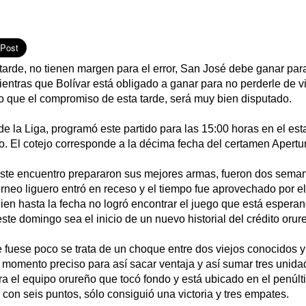
 tarde, no tienen margen para el error, San José debe ganar para
ientras que Bolívar está obligado a ganar para no perderle de vi
o que el compromiso de esta tarde, será muy bien disputado.
e la Liga, programó este partido para las 15:00 horas en el est
. El cotejo corresponde a la décima fecha del certamen Apertu
este encuentro prepararon sus mejores armas, fueron dos sema
torneo liguero entró en receso y el tiempo fue aprovechado por e
en hasta la fecha no logró encontrar el juego que está esperand
te domingo sea el inicio de un nuevo historial del crédito orur
e fuese poco se trata de un choque entre dos viejos conocidos 
 momento preciso para así sacar ventaja y así sumar tres unid
a el equipo orureño que tocó fondo y está ubicado en el penúlt
 con seis puntos, sólo consiguió una victoria y tres empates.