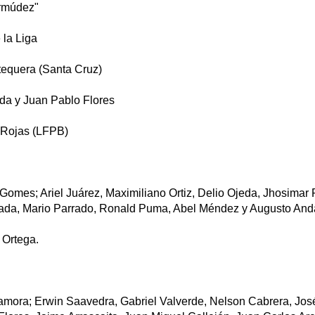
ermúdez"
 la Liga
tequera (Santa Cruz)
lda y Juan Pablo Flores
 Rojas (LFPB)
omes; Ariel Juárez, Maximiliano Ortiz, Delio Ojeda, Jhosimar 
ada, Mario Parrado, Ronald Puma, Abel Méndez y Augusto Anda
 Ortega.
mora; Erwin Saavedra, Gabriel Valverde, Nelson Cabrera, Jos