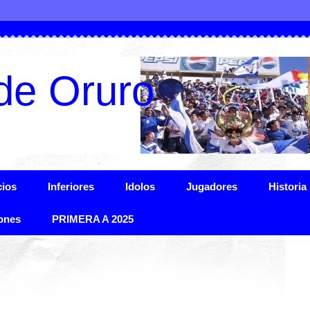
de Oruro
ios
Inferiores
Idolos
Jugadores
Historia
ones
PRIMERA A 2025