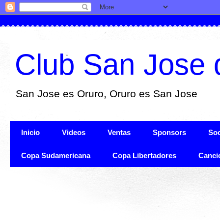
Club San Jose 
San Jose es Oruro, Oruro es San Jose
Inicio
Videos
Ventas
Sponsors
Soc
Copa Sudamericana
Copa Libertadores
Canci