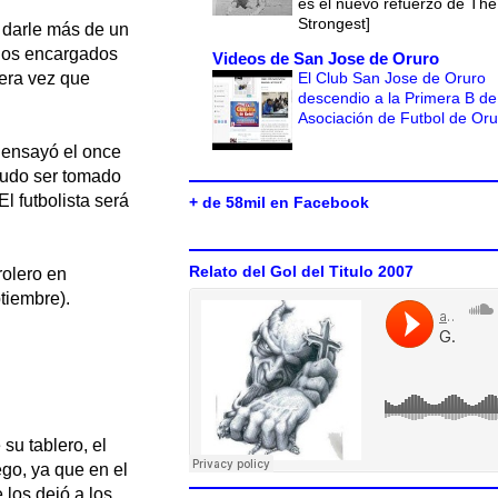
es el nuevo refuerzo de The
Strongest]
 darle más de un
 los encargados
Videos de San Jose de Oruro
El Club San Jose de Oruro
mera vez que
descendio a la Primera B de
Asociación de Futbol de Or
o ensayó el once
 pudo ser tomado
l futbolista será
+ de 58mil en Facebook
Relato del Gol del Titulo 2007
rolero en
tiembre).
su tablero, el
go, ya que en el
 los dejó a los