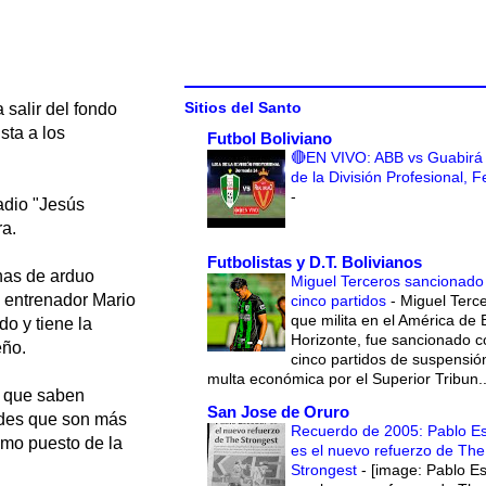
Sitios del Santo
 salir del fondo
sta a los
Futbol Boliviano
🔴EN VIVO: ABB vs Guabirá 
de la División Profesional, 
-
adio "Jesús
ra.
Futbolistas y D.T. Bolivianos
nas de arduo
Miguel Terceros sancionado
l entrenador Mario
cinco partidos
-
Miguel Terce
que milita en el América de 
o y tiene la
Horizonte, fue sancionado c
eño.
cinco partidos de suspensió
multa económica por el Superior Tribun..
y que saben
San Jose de Oruro
ades que son más
Recuerdo de 2005: Pablo E
imo puesto de la
es el nuevo refuerzo de The
Strongest
-
[image: Pablo E