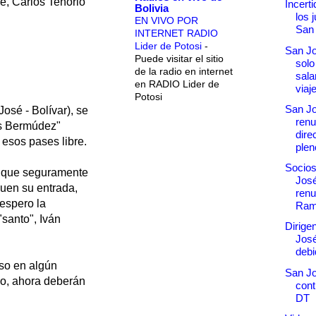
e, Carlos Tenorio
Incert
Bolivia
los 
EN VIVO POR
San
INTERNET RADIO
Lider de Potosi
-
San Jo
Puede visitar el sitio
solo
de la radio en internet
sala
en RADIO Lider de
viaj
Potosi
San Jo
José - Bolívar), se
renu
ús Bermúdez"
dire
 esos pases libre.
plen
Socios
e que seguramente
José
uen su entrada,
renu
espero la
Ram
"santo", Iván
Dirige
José
debid
uso en algún
San Jo
po, ahora deberán
cont
DT