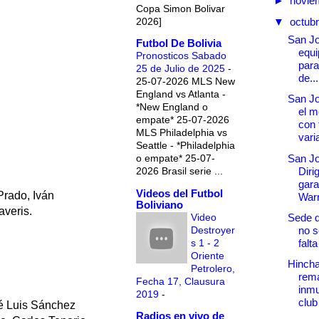
►
novie
Copa Simon Bolivar
2026]
▼
octub
San J
Futbol De Bolivia
equi
Pronosticos Sabado
para
25 de Julio de 2025
-
de...
25-07-2026 MLS New
England vs Atlanta -
San Jo
*New England o
el 
empate* 25-07-2026
con 
MLS Philadelphia vs
vari
Seattle - *Philadelphia
San J
o empate* 25-07-
Diri
2026 Brasil serie ...
gara
Videos del Futbol
Prado, Iván
War
Boliviano
veris.
Video
Sede 
Destroyer
no s
s 1 - 2
falt
Oriente
Hincha
Petrolero,
rema
Fecha 17, Clausura
inmu
2019
-
club 
é Luis Sánchez
Radios en vivo de