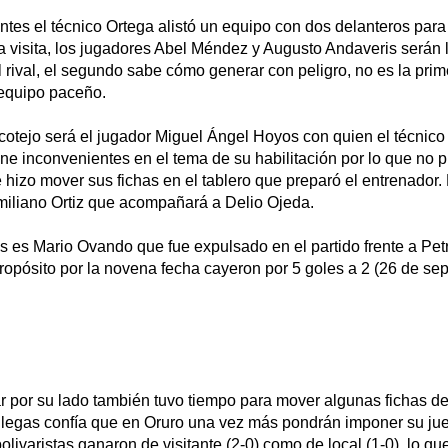
tes el técnico Ortega alistó un equipo con dos delanteros para
la visita, los jugadores Abel Méndez y Augusto Andaveris serán
el rival, el segundo sabe cómo generar con peligro, no es la pri
l equipo paceño.
cotejo será el jugador Miguel Ángel Hoyos con quien el técnic
 tiene inconvenientes en el tema de su habilitación por lo que no
 hizo mover sus fichas en el tablero que preparó el entrenador. E
imiliano Ortiz que acompañará a Delio Ojeda.
s es Mario Ovando que fue expulsado en el partido frente a Pet
opósito por la novena fecha cayeron por 5 goles a 2 (26 de sep
r por su lado también tuvo tiempo para mover algunas fichas de 
llegas confía que en Oruro una vez más pondrán imponer su jue
livaristas ganaron de visitante (2-0) como de local (1-0), lo que