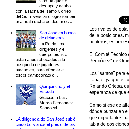
Castilla que se
destapo y acabo
con la racha del santo Correo
del Sur niversitario logró romper
una mala racha de dos años ...
Los rivales de esta
San José en busca
de la posiciones, m
de delanteros
punteros, es por es
La Patria Los
dirigentes y el
cuerpo técnico
El Comité Técnico d
están ahora abocados a la
Bermúdez" de Oruro
búsqueda de jugadores
atacantes, para afrontar el
Los "santos" para 
tercer campeonato d...
trabajo, ya que el 
Rolando Ortega, qui
Quirquincho y el
Escudo
esperanza de que es
Gracias a Luis
Marco Fernandez
Como si ese detall
Sandoval
dónde punzar en el
que importantes par
LA dirigencia de San José subió
tabla de posiciones
cinco bolivianos el precio de las