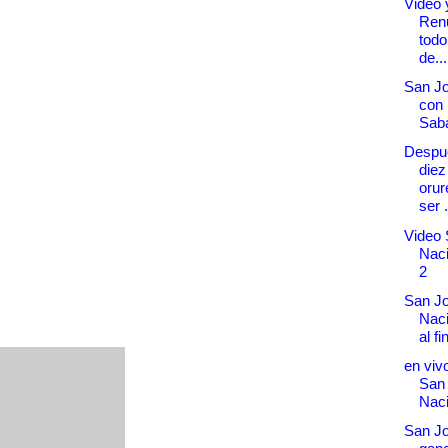
Video 
Ren
todo
de...
San Jo
con 
Saba
Despué
diez
orur
ser .
Video 
Naci
2
San Jo
Naci
al fi
en vivo
San
Naci
San Jo