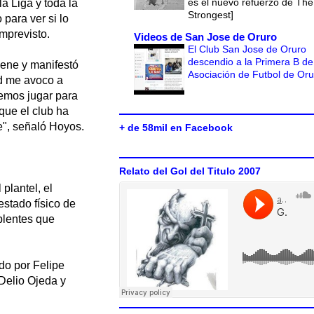
es el nuevo refuerzo de The
la Liga y toda la
Strongest]
 para ver si lo
mprevisto.
Videos de San Jose de Oruro
El Club San Jose de Oruro
descendio a la Primera B de
iene y manifestó
Asociación de Futbol de Or
ad me avoco a
emos jugar para
que el club ha
e", señaló Hoyos.
+ de 58mil en Facebook
Relato del Gol del Titulo 2007
plantel, el
estado físico de
plentes que
do por Felipe
 Delio Ojeda y