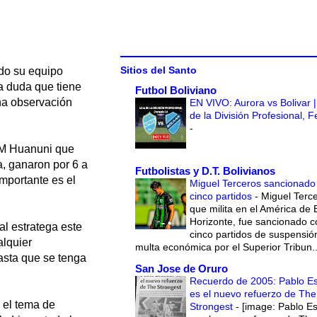
Sitios del Santo
ido su equipo
ca duda que tiene
Futbol Boliviano
na observación
EN VIVO: Aurora vs Bolivar |
de la División Profesional, 
-
 EM Huanuni que
a, ganaron por 6 a
Futbolistas y D.T. Bolivianos
importante es el
Miguel Terceros sancionado
cinco partidos
-
Miguel Terce
que milita en el América de 
Horizonte, fue sancionado c
al estratega este
cinco partidos de suspensió
alquier
multa económica por el Superior Tribun..
asta que se tenga
San Jose de Oruro
Recuerdo de 2005: Pablo E
es el nuevo refuerzo de The
 el tema de
Strongest
-
[image: Pablo E