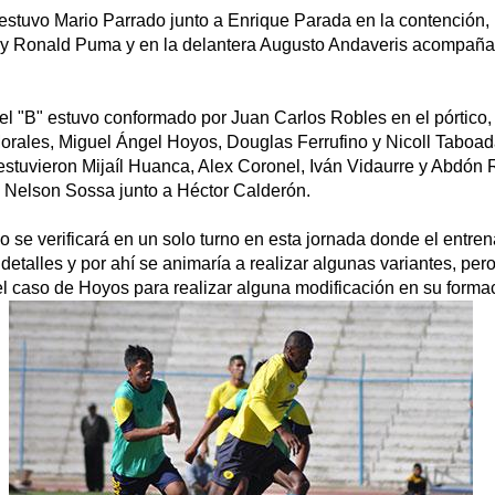
 estuvo Mario Parrado junto a Enrique Parada en la contención
 y Ronald Puma y en la delantera Augusto Andaveris acompaña
ntel "B" estuvo conformado por Juan Carlos Robles en el pórtico,
orales, Miguel Ángel Hoyos, Douglas Ferrufino y Nicoll Taboad
estuvieron Mijaíl Huanca, Alex Coronel, Iván Vidaurre y Abdón 
n Nelson Sossa junto a Héctor Calderón.
po se verificará en un solo turno en esta jornada donde el entren
detalles y por ahí se animaría a realizar algunas variantes, pe
l caso de Hoyos para realizar alguna modificación en su formaci