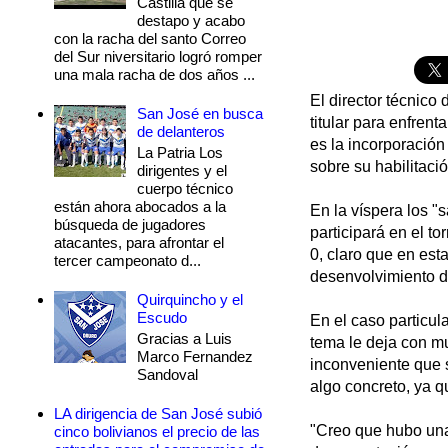
Castilla que se
destapo y acabo
con la racha del santo Correo
del Sur niversitario logró romper
una mala racha de dos años ...
El director técnico
San José en busca
titular para enfrent
de delanteros
es la incorporació
La Patria Los
sobre su habilitaci
dirigentes y el
cuerpo técnico
están ahora abocados a la
En la víspera los "
búsqueda de jugadores
participará en el t
atacantes, para afrontar el
0, claro que en est
tercer campeonato d...
desenvolvimiento de
Quirquincho y el
Escudo
En el caso particul
Gracias a Luis
tema le deja con muc
Marco Fernandez
inconveniente que 
Sandoval
algo concreto, ya q
LA dirigencia de San José subió
"Creo que hubo una 
cinco bolivianos el precio de las