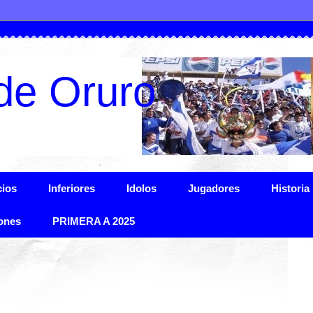
de Oruro
ios
Inferiores
Idolos
Jugadores
Historia
ones
PRIMERA A 2025