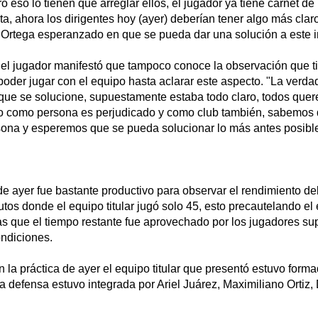
 eso lo tienen que arreglar ellos, el jugador ya tiene carnet de 
ta, ahora los dirigentes hoy (ayer) deberían tener algo más claro
ó Ortega esperanzado en que se pueda dar una solución a este i
n el jugador manifestó que tampoco conoce la observación que t
poder jugar con el equipo hasta aclarar este aspecto. "La verd
que se solucione, supuestamente estaba todo claro, todos quer
no como persona es perjudicado y como club también, sabemos 
rsona y esperemos que se pueda solucionar lo más antes posibl
e ayer fue bastante productivo para observar el rendimiento del 
os donde el equipo titular jugó solo 45, esto precautelando el 
as que el tiempo restante fue aprovechado por los jugadores su
ndiciones.
la práctica de ayer el equipo titular que presentó estuvo forma
a defensa estuvo integrada por Ariel Juárez, Maximiliano Ortiz,