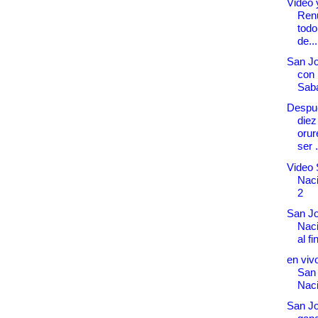
Video 
Ren
todo
de...
San Jo
con 
Saba
Despué
diez
orur
ser .
Video 
Naci
2
San Jo
Naci
al fi
en vivo
San
Naci
San Jo