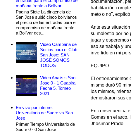
entradas para el compromiso de
documentación, pero
mañana frente a Bolívar
habilitación comple
Pagina Siete La dirigencia de
meto o no", explic
San José subió cinco bolivianos
el precio de las entradas para el
Ante esta situació
compromiso de mañana frente
a Bolívar des...
su molestia por no 
jugar y esperemos 
Video Campaña de
eso se trabaja y u
Socios para el Club
invertido en mi pe
San Jose: SAN
JOSÉ SOMOS
TODOS
EQUIPO
Video Analisis San
El entrenamientos d
Jose 0 - 1 Guabira
mismo duró 90 minut
Fecha 5, Torneo
los mismos, mientr
2021
demostraron sus co
En vivo por internet
En consecuencia en 
Universitario de Sucre vs San
Gomes en el arco, l
Jose
Jhosimar Prado.
Primer Tiempo Universitario de
Sucre 0 - 0 San Jose