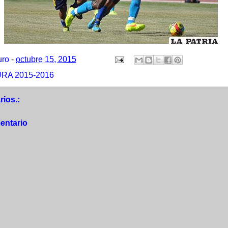
uro
-
octubre 15, 2015
RA 2015-2016
ios.:
entario