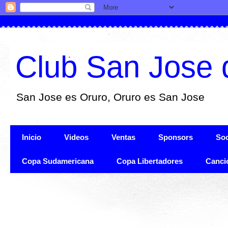
Club San Jose 
San Jose es Oruro, Oruro es San Jose
Inicio
Videos
Ventas
Sponsors
Soc
Copa Sudamericana
Copa Libertadores
Canci