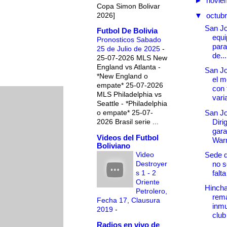
►
novie
Copa Simon Bolivar
2026]
▼
octub
San J
Futbol De Bolivia
equi
Pronosticos Sabado
para
25 de Julio de 2025
-
de...
25-07-2026 MLS New
England vs Atlanta -
San Jo
*New England o
el 
empate* 25-07-2026
con 
MLS Philadelphia vs
vari
Seattle - *Philadelphia
San J
o empate* 25-07-
Diri
2026 Brasil serie ...
gara
Videos del Futbol
War
Boliviano
Video
Sede 
Destroyer
no s
s 1 - 2
falt
Oriente
Hincha
Petrolero,
rema
Fecha 17, Clausura
inmu
2019
-
club 
Radios en vivo de