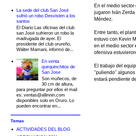
En el medio sector
La sede del club San José
jugaron Iván Zerda
sufrió un robo Desvisten a los
Méndez.
santos
El Diario Las oficinas del club
Entre tanto, el pla
san José sufrieron un robo la
madrugada de ayer. El
estuvo con Kevin M
presidente del club orureño,
en el medio sector 
Wálter Mamani, informó de...
ofensiva estuviero
En venta
El trabajo del equi
quirquinchitos de
San Jose
"puliendo" algunos 
Son muñecos, de
estará pendiente de
30 cm de altura,
para preguntar por ellos el mail
es: ventas@allinnin.com
disponibles solo en Oruro. Lo
pueden encontrar en...
Temas
ACTIVIDADES DEL BLOG