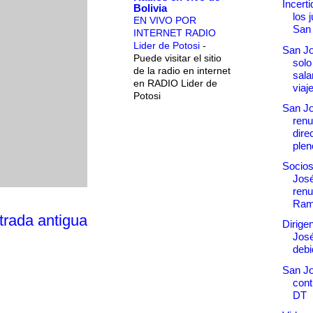
Incert
Bolivia
los 
EN VIVO POR
San
INTERNET RADIO
Lider de Potosi
-
San Jo
Puede visitar el sitio
solo
de la radio en internet
sala
en RADIO Lider de
viaj
Potosi
San Jo
renu
dire
plen
Socios
José
renu
Ram
trada antigua
Dirige
José
debid
San Jo
cont
DT