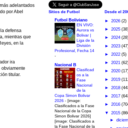
, más adelantados
do por Abel
Sitios de Futbol
Desde el 200
Futbol Boliviano
►
2026
(2)
EN VIVO:
►
2025
(38
Aurora vs
 la defensa
Bolivar |
a, mientras que
►
2024
(28
Liga de la
Reyes, en la
División
►
2023
(47
Profesional, Fecha 14
►
2022
(5)
-
ador ira
►
2021
(62
Nacional B
ro obviamente
Clasificad
►
2020
(17
ón titular.
os a la
►
2019
(11
Fase
Nacional
►
2018
(44
de la
Copa Simon Bolivar
►
2017
(64
2026
-
[image:
►
2016
(70
Clasificados a la Fase
Nacional de la Copa
▼
2015
(86
Simon Bolivar 2026]
►
dicie
[image: Clasificados a
la Fase Nacional de la