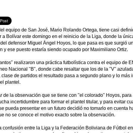
 del equipo de San José, Mario Rolando Ortega, tiene casi defin
ar a Bolívar este domingo en el reinicio de la Liga, donde la úni
n del defensor Miguel Ángel Hoyos, lo que pasa es que surgió u
ón y ese puesto estaría siendo ocupado por Maximiliano Ortiz.
santos" realizaron una práctica futbolística contra el equipo de
orneo Nacional "B", donde cabe resaltar que los de la "V" azulad
a clase de partidos el resultado pasa a segundo plano y lo más 
l plantel.
ar de la observación que se tiene con "el colorado" Hoyos, para 
ha incertidumbre para formar el plantel titular, y para evitar cu
se pueda presentar en un futuro decidió no tomarlo en cuenta h
ue no se conoce el motivo exacto sobre la observación.
confusión entre la Liga y la Federación Boliviana de Fútbol en