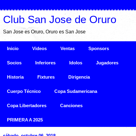
Club San Jose de Oruro
San Jose es Oruro, Oruro es San Jose
Inicio
Videos
Ventas
Sponsors
Socios
Inferiores
Idolos
Jugadores
Historia
Fixtures
Dirigencia
Cuerpo Técnico
Copa Sudamericana
Copa Libertadores
Canciones
PRIMERA A 2025
sábado, octubre 06, 2018