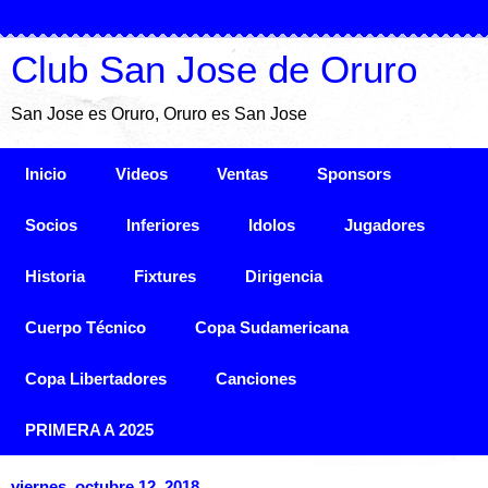
Club San Jose de Oruro
San Jose es Oruro, Oruro es San Jose
Inicio
Videos
Ventas
Sponsors
Socios
Inferiores
Idolos
Jugadores
Historia
Fixtures
Dirigencia
Cuerpo Técnico
Copa Sudamericana
Copa Libertadores
Canciones
PRIMERA A 2025
viernes, octubre 12, 2018