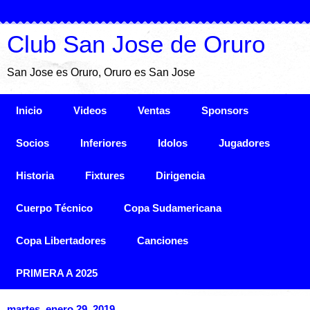
Club San Jose de Oruro
San Jose es Oruro, Oruro es San Jose
Inicio
Videos
Ventas
Sponsors
Socios
Inferiores
Idolos
Jugadores
Historia
Fixtures
Dirigencia
Cuerpo Técnico
Copa Sudamericana
Copa Libertadores
Canciones
PRIMERA A 2025
martes, enero 29, 2019