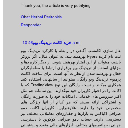
Thank you, the article is very petrifying
Obat Herbal Peritonitis
Responder
خرید اکانت تریدینگ ویو
10:46 a.m.
عال سازی اکانتسب آگاهی در رابطه با کارکرد تریدینگ ویو
بهرهمند شد. به عنوان مثال، اگر بروکر Fyers ثبت نام کرده
باشید، میتوانید از این امتیاز بهرهمند شوید. از دیگر کاربردها و
مزایای استفاه از تریدینگ ویو برقراری ارتباط با معاملهگران
فعال و بهرهمند شدن از نظرات آنها است. برای ساخت اکانت
پرمیوم تریدینگ ویو رایگان میتوانید از سایتهایی استفاده کنید
که با TradingView همکاری میکنند و نسخه رایگان این نوع
اکانت را در اختیار کاربران خود میگذارند. این سامانه هم مثل
اکثر سرویس های خدماتی، امکانات خود را به صورت رایگان
و اشتراکی ارائه میدهد که هر کدام از آنها ویژگی های
مخصوص خود را دارند. علاوهبراین، کاربران اکانت دمو
صرافی اکیاکس به بازارها و جفتارزهای معاملاتی مختلف نیز
دسترسی دارند. حساب دمو صرافی کوکوین با دسترسی
جهانی به پلتفرمهای مختلف، ابزارهای مالی متعدد و پشتیبانی