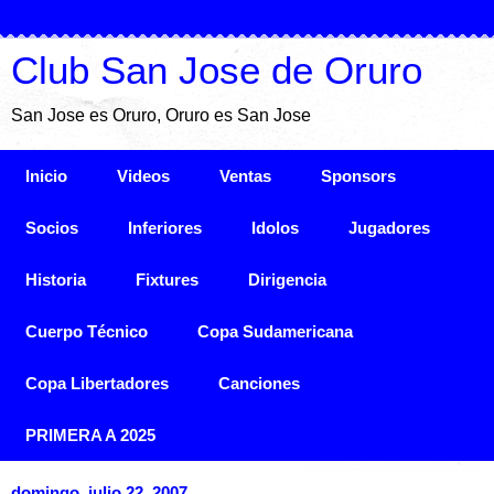
Club San Jose de Oruro
San Jose es Oruro, Oruro es San Jose
Inicio
Videos
Ventas
Sponsors
Socios
Inferiores
Idolos
Jugadores
Historia
Fixtures
Dirigencia
Cuerpo Técnico
Copa Sudamericana
Copa Libertadores
Canciones
PRIMERA A 2025
domingo, julio 22, 2007