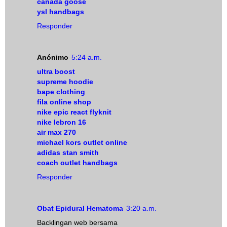
canada goose
ysl handbags
Responder
Anónimo
5:24 a.m.
ultra boost
supreme hoodie
bape clothing
fila online shop
nike epic react flyknit
nike lebron 16
air max 270
michael kors outlet online
adidas stan smith
coach outlet handbags
Responder
Obat Epidural Hematoma
3:20 a.m.
Backlingan web bersama