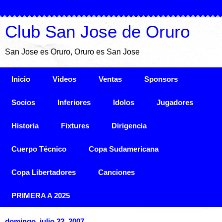
Club San Jose de Oruro
San Jose es Oruro, Oruro es San Jose
Inicio
Videos
Ventas
Sponsors
Socios
Inferiores
Idolos
Jugadores
Historia
Fixtures
Dirigencia
Cuerpo Técnico
Copa Sudamericana
Copa Libertadores
Canciones
PRIMERA A 2025
domingo, julio 22, 2007