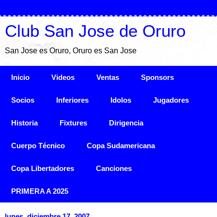
Club San Jose de Oruro
San Jose es Oruro, Oruro es San Jose
Inicio
Videos
Ventas
Sponsors
Socios
Inferiores
Idolos
Jugadores
Historia
Fixtures
Dirigencia
Cuerpo Técnico
Copa Sudamericana
Copa Libertadores
Canciones
PRIMERA A 2025
lunes, diciembre 17, 2007