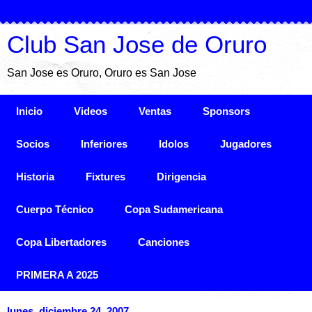
Club San Jose de Oruro
San Jose es Oruro, Oruro es San Jose
Inicio
Videos
Ventas
Sponsors
Socios
Inferiores
Idolos
Jugadores
Historia
Fixtures
Dirigencia
Cuerpo Técnico
Copa Sudamericana
Copa Libertadores
Canciones
PRIMERA A 2025
lunes, diciembre 24, 2007