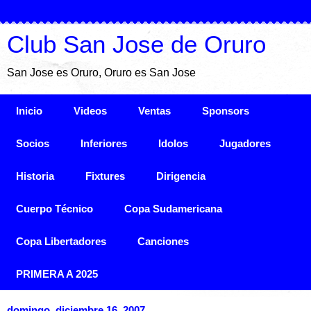
Club San Jose de Oruro
San Jose es Oruro, Oruro es San Jose
Inicio
Videos
Ventas
Sponsors
Socios
Inferiores
Idolos
Jugadores
Historia
Fixtures
Dirigencia
Cuerpo Técnico
Copa Sudamericana
Copa Libertadores
Canciones
PRIMERA A 2025
domingo, diciembre 16, 2007