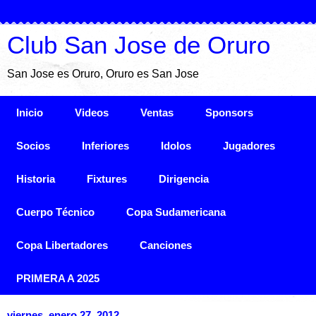
Club San Jose de Oruro
San Jose es Oruro, Oruro es San Jose
Inicio
Videos
Ventas
Sponsors
Socios
Inferiores
Idolos
Jugadores
Historia
Fixtures
Dirigencia
Cuerpo Técnico
Copa Sudamericana
Copa Libertadores
Canciones
PRIMERA A 2025
viernes, enero 27, 2012