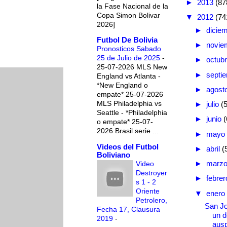
►
2013
(87
la Fase Nacional de la
Copa Simon Bolivar
▼
2012
(74
2026]
►
dicie
Futbol De Bolivia
►
novie
Pronosticos Sabado
25 de Julio de 2025
-
►
octub
25-07-2026 MLS New
►
septi
England vs Atlanta -
*New England o
►
agost
empate* 25-07-2026
MLS Philadelphia vs
►
julio
(
Seattle - *Philadelphia
►
junio
(
o empate* 25-07-
2026 Brasil serie ...
►
mayo
Videos del Futbol
►
abril
(
Boliviano
►
marz
Video
Destroyer
►
febre
s 1 - 2
Oriente
▼
enero
Petrolero,
San Jo
Fecha 17, Clausura
un d
2019
-
ausp