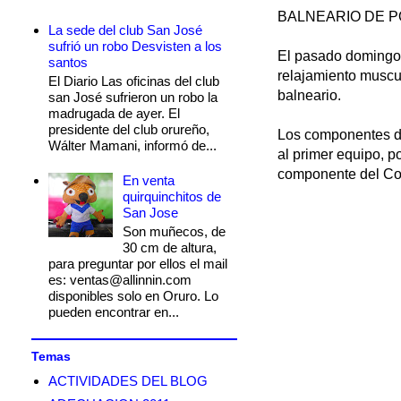
BALNEARIO DE 
La sede del club San José
sufrió un robo Desvisten a los
El pasado domingo,
santos
relajamiento muscul
El Diario Las oficinas del club
balneario.
san José sufrieron un robo la
madrugada de ayer. El
presidente del club orureño,
Los componentes de
Wálter Mamani, informó de...
al primer equipo, p
componente del Com
En venta
quirquinchitos de
San Jose
Son muñecos, de
30 cm de altura,
para preguntar por ellos el mail
es: ventas@allinnin.com
disponibles solo en Oruro. Lo
pueden encontrar en...
Temas
ACTIVIDADES DEL BLOG