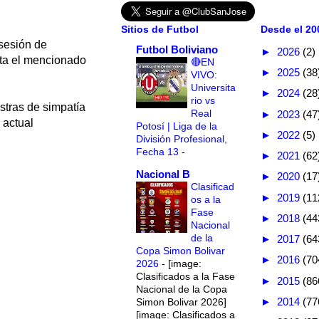
Sitios de Futbol
Desde el 200
 sesión de
Futbol Boliviano
►
2026
(2)
sta el mencionado
🔴EN
►
2025
(38
VIVO:
Universita
►
2024
(28
rio vs
tras de simpatía
Real
►
2023
(47
 actual
Potosí | Liga de la
►
2022
(5)
División Profesional,
Fecha 13
-
►
2021
(62
Nacional B
►
2020
(17
Clasificad
►
2019
(11
os a la
Fase
►
2018
(44
Nacional
de la
►
2017
(64
Copa Simon Bolivar
►
2016
(70
2026
-
[image:
Clasificados a la Fase
►
2015
(86
Nacional de la Copa
►
2014
(77
Simon Bolivar 2026]
[image: Clasificados a