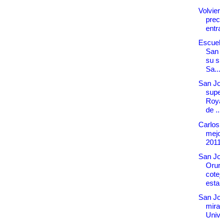
Volvier
prec
entr
Escuel
San 
su s
Sa..
San Jo
supe
Roya
de ..
Carlos
mejo
2011
San Jo
Orur
cote
esta.
San Jo
mira
Univ