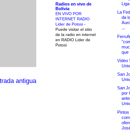
Liga
Radios en vivo de
Bolivia
La Fed
EN VIVO POR
da l
INTERNET RADIO
Auro
Lider de Potosi
-
...
Puede visitar el sitio
de la radio en internet
Ferrufi
en RADIO Lider de
"co
Potosi
muc
que 
Video 
Univ
San Jo
Univ
trada antigua
San Jo
por l
ante
Univ
Pintos
com
ofen
Jos