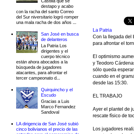
Castilla que se
destapo y acabo
con la racha del santo Correo
del Sur niversitario logró romper
una mala racha de dos años ...
La Patria
San José en busca
Con la llegada del 
de delanteros
para afrontar el to
La Patria Los
dirigentes y el
cuerpo técnico
El optimismo aument
están ahora abocados a la
y Teodoro Cárdenas
búsqueda de jugadores
sólo queda esperar
atacantes, para afrontar el
cuando en el grama
tercer campeonato d...
desde las 15:30.
Quirquincho y el
Escudo
EL TRABAJO
Gracias a Luis
Marco Fernandez
Ayer el plantel de 
Sandoval
rescate físico de to
LA dirigencia de San José subió
Los jugadores reali
cinco bolivianos el precio de las