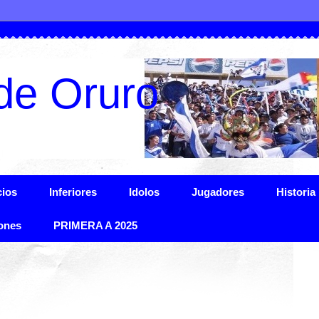
de Oruro
ios
Inferiores
Idolos
Jugadores
Historia
ones
PRIMERA A 2025