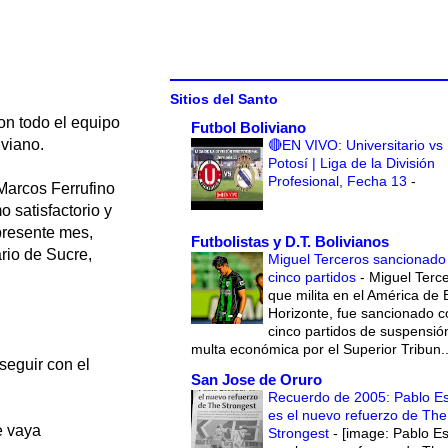
Sitios del Santo
on todo el equipo
Futbol Boliviano
iviano.
🔴EN VIVO: Universitario vs
Potosí | Liga de la División
Profesional, Fecha 13
-
Marcos Ferrufino
 satisfactorio y
presente mes,
Futbolistas y D.T. Bolivianos
rio de Sucre,
Miguel Terceros sancionado
cinco partidos
-
Miguel Terce
que milita en el América de 
Horizonte, fue sancionado c
cinco partidos de suspensió
multa económica por el Superior Tribun..
seguir con el
San Jose de Oruro
Recuerdo de 2005: Pablo E
es el nuevo refuerzo de The
e vaya
Strongest
-
[image: Pablo E