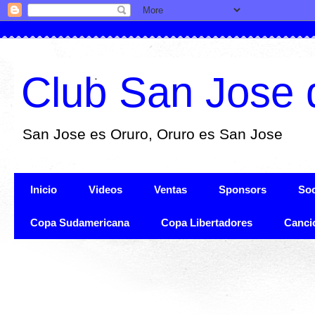
Club San Jose 
San Jose es Oruro, Oruro es San Jose
Inicio
Videos
Ventas
Sponsors
Soc
Copa Sudamericana
Copa Libertadores
Canci