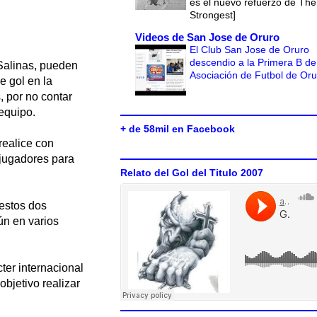
es el nuevo refuerzo de The
Strongest]
Videos de San Jose de Oruro
El Club San Jose de Oruro
descendio a la Primera B de
Salinas, pueden
Asociación de Futbol de Or
e gol en la
, por no contar
equipo.
+ de 58mil en Facebook
realice con
 jugadores para
Relato del Gol del Titulo 2007
estos dos
ún en varios
er internacional
objetivo realizar