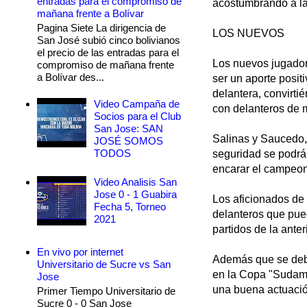
entradas para el compromiso de
acostumbrando a la 
mañana frente a Bolívar
Pagina Siete La dirigencia de
LOS NUEVOS
San José subió cinco bolivianos
el precio de las entradas para el
Los nuevos jugador
compromiso de mañana frente
a Bolívar des...
ser un aporte positi
delantera, convirti
Video Campaña de
con delanteros de 
Socios para el Club
San Jose: SAN
Salinas y Saucedo, 
JOSÉ SOMOS
TODOS
seguridad se podrá 
encarar el campeon
Video Analisis San
Jose 0 - 1 Guabira
Los aficionados de
Fecha 5, Torneo
delanteros que pue
2021
partidos de la anter
En vivo por internet
Además que se debe
Universitario de Sucre vs San
en la Copa "Sudamer
Jose
una buena actuació
Primer Tiempo Universitario de
Sucre 0 - 0 San Jose