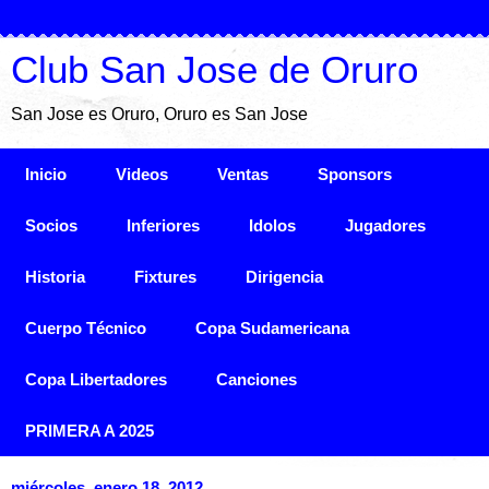
Club San Jose de Oruro
San Jose es Oruro, Oruro es San Jose
Inicio
Videos
Ventas
Sponsors
Socios
Inferiores
Idolos
Jugadores
Historia
Fixtures
Dirigencia
Cuerpo Técnico
Copa Sudamericana
Copa Libertadores
Canciones
PRIMERA A 2025
miércoles, enero 18, 2012