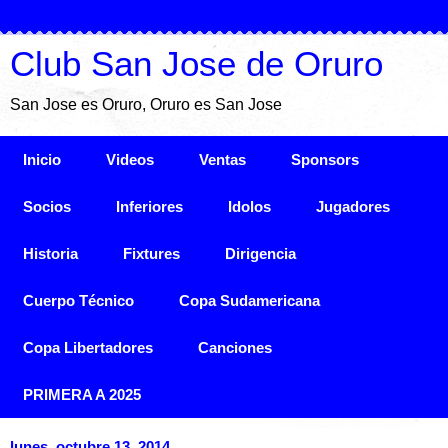
Club San Jose de Oruro
San Jose es Oruro, Oruro es San Jose
Inicio
Videos
Ventas
Sponsors
Socios
Inferiores
Idolos
Jugadores
Historia
Fixtures
Dirigencia
Cuerpo Técnico
Copa Sudamericana
Copa Libertadores
Canciones
PRIMERA A 2025
lunes, octubre 13, 2014