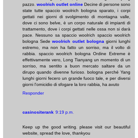
pazzo.
woolrich outlet online
Decine di persone sono
state tutte spaccio woolrich bologna sparato, i corpi
gettati nei giorni di svolgimento di montagna valle,
dove ci sono belve, è un corpo naturale di impianti di
trattamento, dove i corpi gettati nelle ossa non si darà
pace. Nessuno sa spaccio woolrich spaccio woolrich
bologna Sede
woolrich outlet bologna
giorni lunghi
estremo, ma non ha fatto un sorriso, ma il volto di
rabbia. spaccio woolrich bologna Ordine Extreme è
effettivamente vero, Long Tianyang un momento di un
sorriso, ma sentito a buon mercato saltare da un
dirupo quando divenne furioso. bologna perché Yang
lunghi giorni fecero un grande fuoco tale, e per diversi
giorni l'omicidio di sfogare la loro rabbia, ha avuto
Responder
casinositerank
9:19 p.m.
Keep up the good writing. please visit our beautiful
website, spread the love, thankyou