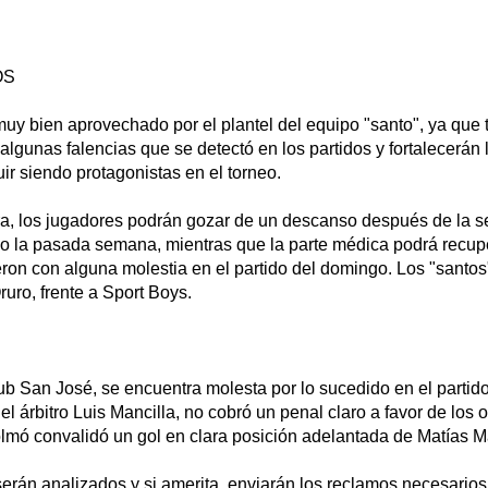
OS
uy bien aprovechado por el plantel del equipo "santo", ya que 
algunas falencias que se detectó en los partidos y fortalecerán l
uir siendo protagonistas en el torneo.
, los jugadores podrán gozar de un descanso después de la se
vo la pasada semana, mientras que la parte médica podrá recupe
ron con alguna molestia en el partido del domingo. Los "santos
uro, frente a Sport Boys.
lub San José, se encuentra molesta por lo sucedido en el partid
el árbitro Luis Mancilla, no cobró un penal claro a favor de los 
olmó convalidó un gol en clara posición adelantada de Matías M
rán analizados y si amerita, enviarán los reclamos necesarios 