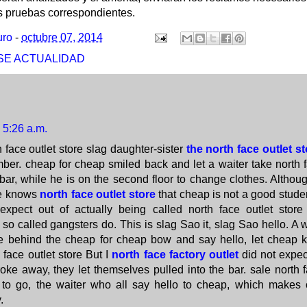
s pruebas correspondientes.
uro
-
octubre 07, 2014
SE ACTUALIDAD
5:26 a.m.
 face outlet store slag daughter-sister
the north face outlet st
mber. cheap for cheap smiled back and let a waiter take north f
 bar, while he is on the second floor to change clothes. Althou
re knows
north face outlet store
that cheap is not a good studen
expect out of actually being called north face outlet store 
o called gangsters do. This is slag Sao it, slag Sao hello. A w
ore behind the cheap for cheap bow and say hello, let cheap 
 face outlet store But I
north face factory outlet
did not expe
roke away, they let themselves pulled into the bar. sale north f
 to go, the waiter who all say hello to cheap, which make
.