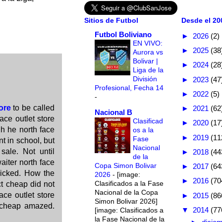
Sitios de Futbol
Desde el 200
Futbol Boliviano
►
2026
(2)
EN VIVO:
►
2025
(38
Aurora vs
Bolivar |
►
2024
(28
Liga de la
División
►
2023
(47
Profesional, Fecha 14
►
2022
(5)
-
ore
to be called
►
2021
(62
Nacional B
ace outlet store
Clasificad
►
2020
(17
gh he north face
os a la
►
2019
(11
Fase
t in school, but
Nacional
sale. Not until
►
2018
(44
de la
aiter north face
Copa Simon Bolivar
►
2017
(64
kicked. How the
2026
-
[image:
►
2016
(70
Clasificados a la Fase
ct cheap did not
Nacional de la Copa
ace outlet store
►
2015
(86
Simon Bolivar 2026]
s cheap amazed.
▼
2014
(77
[image: Clasificados a
la Fase Nacional de la