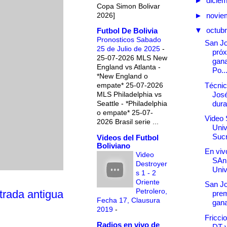
►
dicie
Copa Simon Bolivar
2026]
►
novie
▼
octub
Futbol De Bolivia
Pronosticos Sabado
San Jo
25 de Julio de 2025
-
próx
25-07-2026 MLS New
gana
England vs Atlanta -
Po..
*New England o
Técnic
empate* 25-07-2026
José
MLS Philadelphia vs
dura
Seattle - *Philadelphia
o empate* 25-07-
Video 
2026 Brasil serie ...
Univ
Sucr
Videos del Futbol
Boliviano
En vivo
Video
SAn
Destroyer
Univ
s 1 - 2
Oriente
San Jo
Petrolero,
trada antigua
prem
Fecha 17, Clausura
gana
2019
-
Fricci
Radios en vivo de
DT 