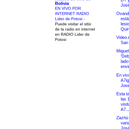
Bolivia
Jos
EN VIVO POR
Ovand
INTERNET RADIO
está
Lider de Potosi
-
lesi
Puede visitar el sitio
Quin
de la radio en internet
en RADIO Lider de
Video 
Potosi
San
Miguel
‘Deb
lado
envi
En vivo
A7ig
Jos
Esta t
las 
visit
A7..
Zazhú 
vari
Jos