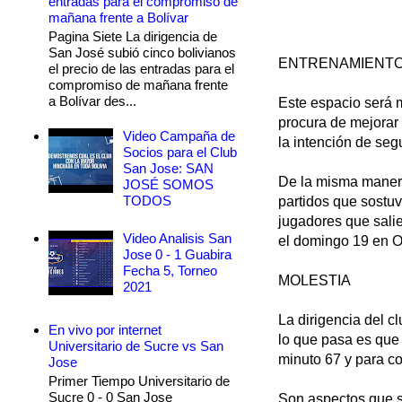
entradas para el compromiso de
mañana frente a Bolívar
Pagina Siete La dirigencia de
San José subió cinco bolivianos
ENTRENAMIENT
el precio de las entradas para el
compromiso de mañana frente
a Bolívar des...
Este espacio será m
procura de mejorar 
Video Campaña de
la intención de seg
Socios para el Club
San Jose: SAN
De la misma manera
JOSÉ SOMOS
TODOS
partidos que sostu
jugadores que salie
Video Analisis San
el domingo 19 en Or
Jose 0 - 1 Guabira
Fecha 5, Torneo
MOLESTIA
2021
La dirigencia del c
En vivo por internet
lo que pasa es que 
Universitario de Sucre vs San
minuto 67 y para c
Jose
Primer Tiempo Universitario de
Sucre 0 - 0 San Jose
Son aspectos que se