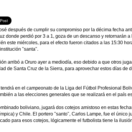
osé después de cumplir su compromiso por la décima fecha ant
uz donde perdió por 3 a 1, goza de un descanso y retornarán a 
én este miércoles, para el efecto fueron citados a las 15:30 hor
nstitución "santa".
ión arribó a Oruro ayer a mediodía, eso debido a que otros jug
ad de Santa Cruz de la Sierra, para aprovechar estos días de 
tendrá en el campeonato de la Liga del Fútbol Profesional Boli
ambién a las elecciones generales que se realizará en el país e
ombinado boliviano, jugará dos cotejos amistoso en estas fecha
límpica) y Chile. El portero "santo", Carlos Lampe, fue el único
ado para esos cotejos, lógicamente el futbolista tiene la ilusi