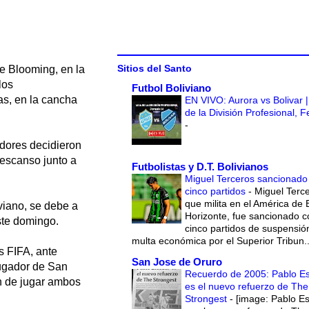
Sitios del Santo
e Blooming, en la
los
Futbol Boliviano
as, en la cancha
EN VIVO: Aurora vs Bolivar |
de la División Profesional, 
-
adores decidieron
descanso junto a
Futbolistas y D.T. Bolivianos
Miguel Terceros sancionado
cinco partidos
-
Miguel Terce
que milita en el América de 
viano, se debe a
Horizonte, fue sancionado c
ste domingo.
cinco partidos de suspensió
multa económica por el Superior Tribun..
s FIFA, ante
San Jose de Oruro
 jugador de San
Recuerdo de 2005: Pablo E
ón de jugar ambos
es el nuevo refuerzo de The
Strongest
-
[image: Pablo E