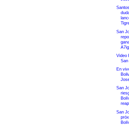
Santos
duda
lanc
Tigr
San Jo
repo
gana
A7ig
Video B
San
En vivo
Boli
Jos
San J
ries
Bolí
reape
San Jo
próx
Bolí