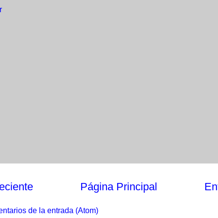
r
eciente
Página Principal
En
ntarios de la entrada (Atom)