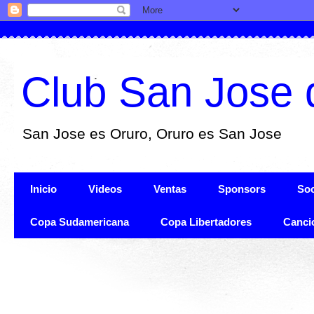
Club San Jose 
San Jose es Oruro, Oruro es San Jose
Inicio
Videos
Ventas
Sponsors
Soc
Copa Sudamericana
Copa Libertadores
Canci