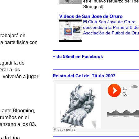
es el nuevo refuerzo de The
Strongest]
Videos de San Jose de Oruro
El Club San Jose de Oruro
descendio a la Primera B de
Asociación de Futbol de Or
trabajará en
a parte física con
+ de 58mil en Facebook
guidilla de
rar a los
Relato del Gol del Titulo 2007
" volverán a jugar
o ante Blooming,
orureños en el
anzano a los 83.
a la Liga,