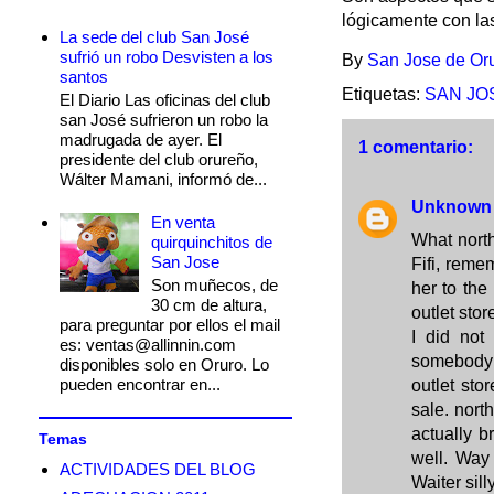
lógicamente con la
La sede del club San José
sufrió un robo Desvisten a los
By
San Jose de Or
santos
Etiquetas:
SAN JO
El Diario Las oficinas del club
san José sufrieron un robo la
madrugada de ayer. El
1 comentario:
presidente del club orureño,
Wálter Mamani, informó de...
Unknown
En venta
What north
quirquinchitos de
San Jose
Fifi, reme
Son muñecos, de
her to the
30 cm de altura,
outlet sto
para preguntar por ellos el mail
I did not 
es: ventas@allinnin.com
somebody s
disponibles solo en Oruro. Lo
pueden encontrar en...
outlet st
sale. north
actually b
Temas
well. Way
ACTIVIDADES DEL BLOG
Waiter silly