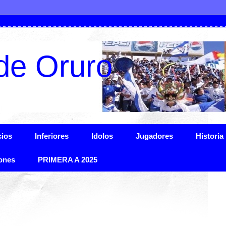
de Oruro
ios
Inferiores
Idolos
Jugadores
Historia
ones
PRIMERA A 2025