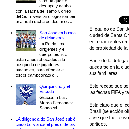
Castilla que se
destapo y acabo
con la racha del santo Correo
del Sur niversitario logró romper
una mala racha de dos años ...
El equipo de San J
San José en busca
ciudad de Santa Cr
de delanteros
entrenamientos reci
La Patria Los
de propiedad de la i
dirigentes y el
cuerpo técnico
están ahora abocados a la
Parte de la delegac
búsqueda de jugadores
quedarse en la ciud
atacantes, para afrontar el
sus familiares.
tercer campeonato d...
Este receso que se 
Quirquincho y el
Escudo
las fechas FIFA y t
Gracias a Luis
Marco Fernandez
Está claro que el c
Sandoval
Brasil (selección o
José que fue convoc
LA dirigencia de San José subió
partidos.
cinco bolivianos el precio de las