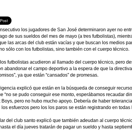
nsecutivo los jugadores de San José determinaron ayer no entr
ago de sus sueldos del mes de mayo (a tres futbolistas), mientra
 que las arcas del club están vacías y que buscan los medios par
o sólo con los futbolistas, sino también con el cuerpo técnico.
os futbolistas acudieron al llamado del cuerpo técnico, pero d
n abandonar el campo deportivo a la espera de que la directiv
omisos”, ya que están “cansados” de promesas.
irigencia explicó que están en la búsqueda de conseguir recurs
ue “no se pudo conseguir ese monto, esperábamos recaudar dine
rt Boys, pero no hubo mucho apoyo. Debería de haber tolerancia
los esfuerzos pero los los paros se están registrando en todas
tular del club santo explicó que también adeudan al cuerpo técni
hasta el día jueves tratarán de pagar un sueldo y hasta septiemb