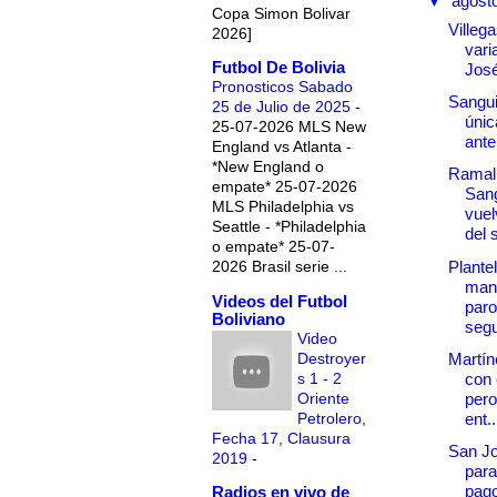
▼
agost
Copa Simon Bolivar
Villega
2026]
vari
Futbol De Bolivia
Jos
Pronosticos Sabado
Sanguin
25 de Julio de 2025
-
únic
25-07-2026 MLS New
ante
England vs Atlanta -
*New England o
Ramall
empate* 25-07-2026
Sang
MLS Philadelphia vs
vuel
Seattle - *Philadelphia
del 
o empate* 25-07-
Plante
2026 Brasil serie ...
mant
Videos del Futbol
paro
Boliviano
segu
Video
Destroyer
Martín
s 1 - 2
con 
Oriente
pero
Petrolero,
ent..
Fecha 17, Clausura
San Jo
2019
-
para
pag
Radios en vivo de