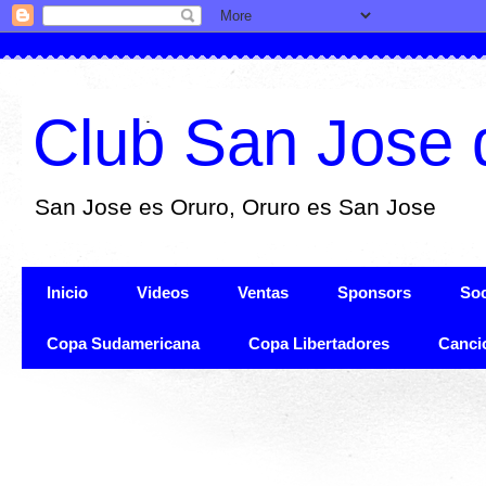
Club San Jose 
San Jose es Oruro, Oruro es San Jose
Inicio
Videos
Ventas
Sponsors
Soc
Copa Sudamericana
Copa Libertadores
Canci