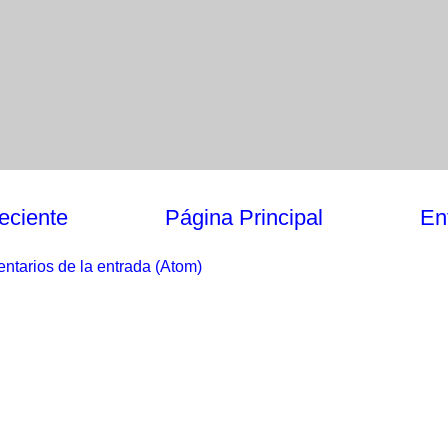
eciente
Página Principal
En
ntarios de la entrada (Atom)