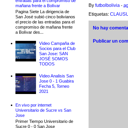
entradas para el compromiso de
By
futbolbolivia
-
ag
mañana frente a Bolívar
Pagina Siete La dirigencia de
Etiquetas:
CLAUSU
San José subió cinco bolivianos
el precio de las entradas para el
compromiso de mañana frente
No hay comentar
a Bolívar des...
Publicar un com
Video Campaña de
Socios para el Club
San Jose: SAN
JOSÉ SOMOS
TODOS
Video Analisis San
Jose 0 - 1 Guabira
Fecha 5, Torneo
2021
En vivo por internet
Universitario de Sucre vs San
Jose
Primer Tiempo Universitario de
Sucre 0 - 0 San Jose