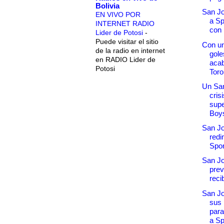
Bolivia
San Jo
EN VIVO POR
a Sp
INTERNET RADIO
con 
Lider de Potosi
-
Puede visitar el sitio
Con un
de la radio en internet
gole
en RADIO Lider de
acab
Potosi
Toro 
Un Sa
cris
supe
Boys
San J
redi
Spor
San J
prev
recib
San J
sus
para
a Sp