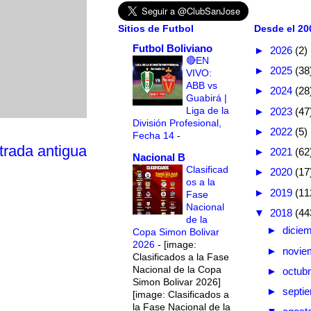
Sitios de Futbol
Desde el 200
Futbol Boliviano
►
2026
(2)
🔴EN
►
2025
(38
VIVO:
ABB vs
►
2024
(28
Guabirá |
Liga de la
►
2023
(47
División Profesional,
►
2022
(5)
Fecha 14
-
trada antigua
►
2021
(62
Nacional B
Clasificad
►
2020
(17
os a la
►
2019
(11
Fase
Nacional
▼
2018
(44
de la
►
dicie
Copa Simon Bolivar
2026
-
[image:
►
novie
Clasificados a la Fase
Nacional de la Copa
►
octub
Simon Bolivar 2026]
►
septi
[image: Clasificados a
la Fase Nacional de la