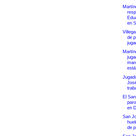
Martín
resp
Edua
en S
Villega
de p
juga
Martín
juga
marc
est
Jugad
José
trab
El San
paro
en D
San J
huel
de 