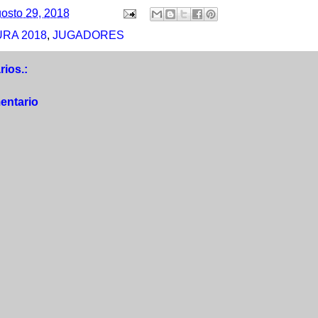
osto 29, 2018
RA 2018
,
JUGADORES
ios.:
entario