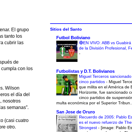
Sitios del Santo
enar. El grupo
s tanto los
Futbol Boliviano
a cubrir las
🔴EN VIVO: ABB vs Guabirá 
de la División Profesional, 
-
espués de
a cumpla con los
Futbolistas y D.T. Bolivianos
Miguel Terceros sancionado
cinco partidos
-
Miguel Terce
que milita en el América de 
os. Wilson
Horizonte, fue sancionado c
ros el día del
cinco partidos de suspensió
, nosotros
multa económica por el Superior Tribun..
 las semanas”.
San Jose de Oruro
Recuerdo de 2005: Pablo E
co (casi cuatro
es el nuevo refuerzo de The
re otro.
Strongest
-
[image: Pablo E