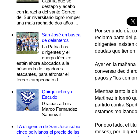
Castilla que se
destapo y acabo
con la racha del santo Correo
del Sur niversitario logró romper
una mala racha de dos años ...
Por segundo día co
San José en busca
reclama parte del p
de delanteros
dirigentes insisten
La Patria Los
deudas que tienen n
dirigentes y el
cuerpo técnico
están ahora abocados a la
Ayer en la mañana l
búsqueda de jugadores
conversar decidiero
atacantes, para afrontar el
pagos y “los compr
tercer campeonato d...
Mientras tanto la d
Quirquincho y el
Escudo
Martínez informó q
Gracias a Luis
partido contra Spo
Marco Fernandez
estamos realizando 
Sandoval
Por otro lado, el ti
LA dirigencia de San José subió
meses), por lo que 
cinco bolivianos el precio de las