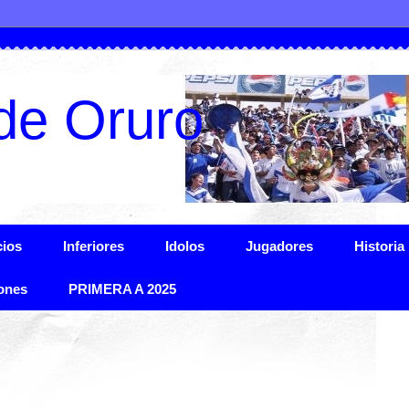
de Oruro
ios
Inferiores
Idolos
Jugadores
Historia
ones
PRIMERA A 2025