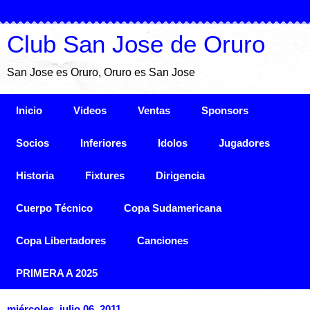
Club San Jose de Oruro
San Jose es Oruro, Oruro es San Jose
Inicio
Videos
Ventas
Sponsors
Socios
Inferiores
Idolos
Jugadores
Historia
Fixtures
Dirigencia
Cuerpo Técnico
Copa Sudamericana
Copa Libertadores
Canciones
PRIMERA A 2025
miércoles, julio 06, 2011